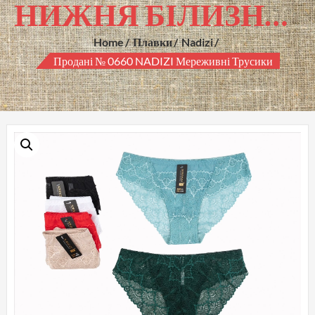
НИЖНЯ БІЛИЗНА ГУРТОМ
Home
Плавки
Nadizi
Продані № 0660 NADIZI Мереживні Трусики