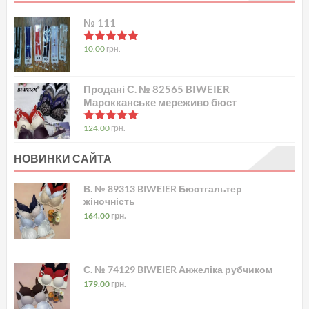
№ 111
в
5.00
з 5
10.00
грн.
Продані С. № 82565 BIWEIER
Марокканське мереживо бюст
в
5.00
з 5
124.00
грн.
НОВИНКИ САЙТА
В. № 89313 BIWEIER Бюстгальтер
жіночність
164.00
грн.
С. № 74129 BIWEIER Анжеліка рубчиком
179.00
грн.