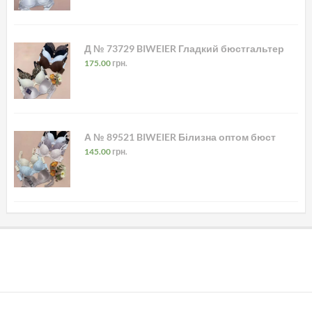
Д № 73729 BIWEIER Гладкий бюстгальтер
175.00
грн.
А № 89521 BIWEIER Білизна оптом бюст
145.00
грн.