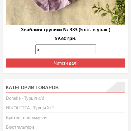
Звабливі трусики № 333 (5 шт. в упак.)
59.60
грн.
Читати далі
КАТЕГОРИИ ТОВАРОВ
Donella - Турція х/б
NIKOLETTA - Турція Х/Б
Бретелі, подовжувачі
Бюстгальтери