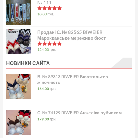
№ 111
в
5.00
з 5
10.00
грн.
Продані С. № 82565 BIWEIER
Марокканське мереживо бюст
в
5.00
з 5
124.00
грн.
НОВИНКИ САЙТА
В. № 89313 BIWEIER Бюстгальтер
жіночність
164.00
грн.
С. № 74129 BIWEIER Анжеліка рубчиком
179.00
грн.