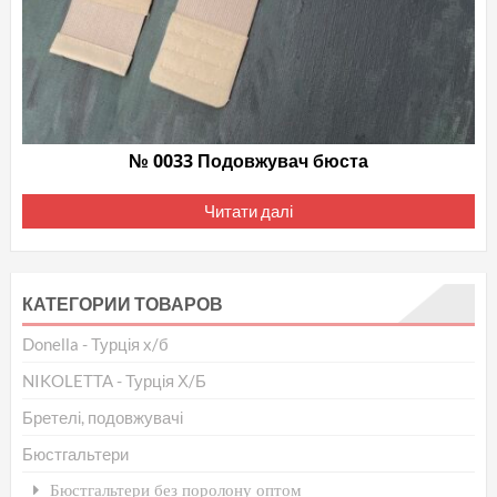
№ 0033 Подовжувач бюста
Читати далі
КАТЕГОРИИ ТОВАРОВ
Donella - Турція х/б
NIKOLETTA - Турція Х/Б
Бретелі, подовжувачі
Бюстгальтери
Бюстгальтери без поролону оптом