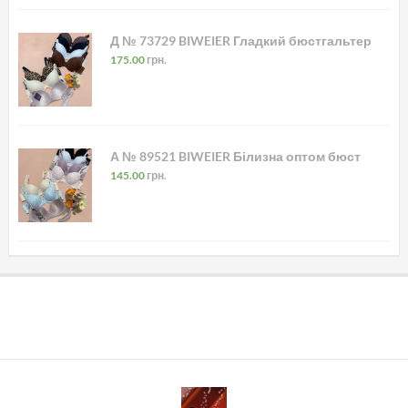
Д № 73729 BIWEIER Гладкий бюстгальтер
175.00
грн.
А № 89521 BIWEIER Білизна оптом бюст
145.00
грн.