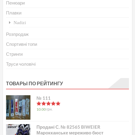
Пенюари
Плавки
Nadizi
Розпродаж
Спортивні топи
Стринги
Труси чоловічі
ТОВАРЫ ПО РЕЙТИНГУ
№ 111
в
5.00
з 5
10.00
грн.
Продані С. № 82565 BIWEIER
Марокканське мереживо бюст