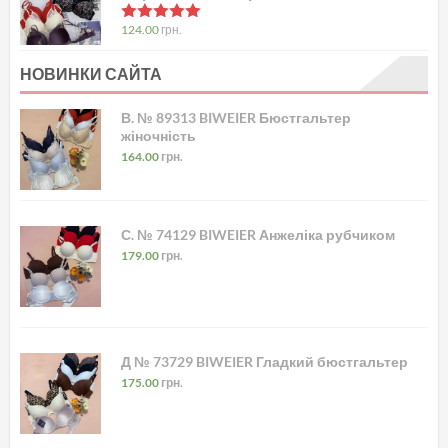
в
5.00
з 5
124.00
грн.
НОВИНКИ САЙТА
В. № 89313 BIWEIER Бюстгальтер
жіночність
164.00
грн.
С. № 74129 BIWEIER Анжеліка рубчиком
179.00
грн.
Д № 73729 BIWEIER Гладкий бюстгальтер
175.00
грн.