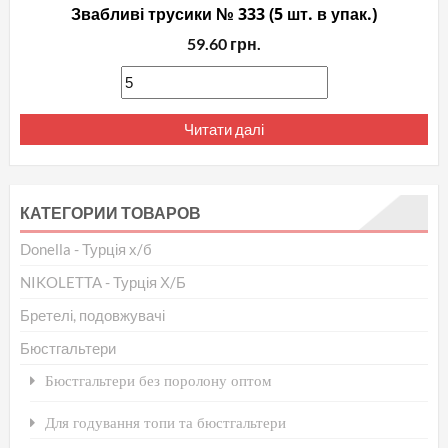
Звабливі трусики № 333 (5 шт. в упак.)
59.60
грн.
Читати далі
КАТЕГОРИИ ТОВАРОВ
Donella - Турція х/б
NIKOLETTA - Турція Х/Б
Бретелі, подовжувачі
Бюстгальтери
Бюстгальтери без поролону оптом
Для годування топи та бюстгальтери