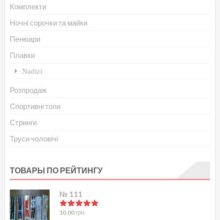
Комплекти
Ночні сорочки та майки
Пенюари
Плавки
Nadizi
Розпродаж
Спортивні топи
Стринги
Труси чоловічі
ТОВАРЫ ПО РЕЙТИНГУ
№ 111
в
5.00
з 5
10.00
грн.