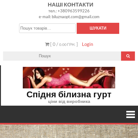
Skip
НАШІ КОНТАКТИ
тел.: +380963599226
to
e-mail: biluznaopt.com@gmail.com
content
Шукати:
ШУКАТИ
[ 0 /
]
Login
0.00 ГРН.
Спідня білизна гурт
ціни від виробника