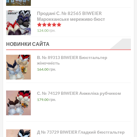
Продані С. № 82565 BIWEIER
Марокканське мереживо бюст
в
5.00
з 5
124.00
грн.
НОВИНКИ САЙТА
В. № 89313 BIWEIER Бюстгальтер
жіночність
164.00
грн.
С. № 74129 BIWEIER Анжеліка рубчиком
179.00
грн.
Д № 73729 BIWEIER Гладкий бюстгальтер