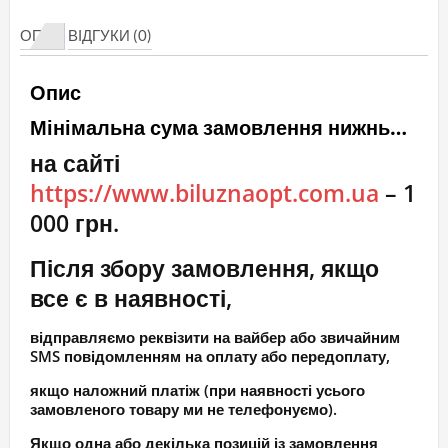
зваба
ОПИС
ВІДГУКИ (0)
кількість
Опис
Мінімальна сума замовлення нижньої білизни
на сайті
https://www.biluznaopt.com.ua
– 1
000 грн.
Після збору замовлення, якщо
все є в наявності,
відправляємо реквізити на вайбер або звичайним
SMS повідомленням на оплату або передоплату,
якщо наложний платіж (при наявності усього
замовленого товару ми не телефонуємо).
Якщо одна або декілька позицій із замовлення