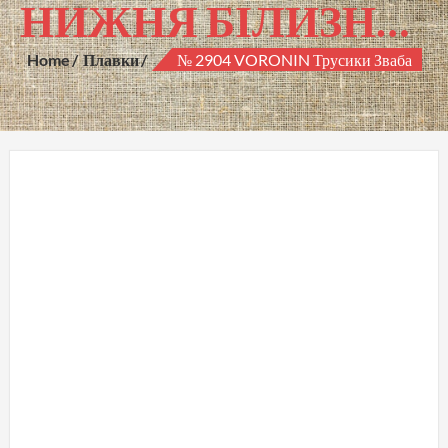
НИЖНЯ БІЛИЗНА ГУРТОМ
Home
Плавки
№ 2904 VORONIN Трусики Зваба