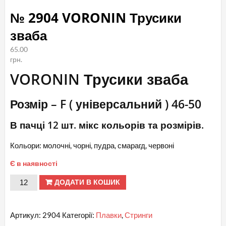
№ 2904 VORONIN Трусики
зваба
65.00
грн.
VORONIN Трусики зваба
Розмір – F ( універсальний ) 46-50
В пачці 12 шт. мікс кольорів та розмірів.
Кольори: молочні, чорні, пудра, смарагд, червоні
Є в наявності
№
ДОДАТИ В КОШИК
2904
VORONIN
Артикул:
2904
Категорії:
Плавки
,
Стринги
Трусики