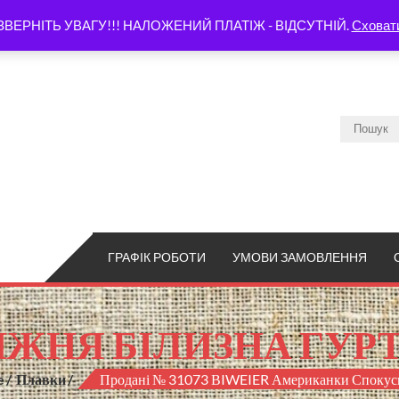
ЗВЕРНІТЬ УВАГУ!!! НАЛОЖЕНИЙ ПЛАТІЖ - ВІДСУТНІЙ.
Сховат
ГРАФІК РОБОТИ
УМОВИ ЗАМОВЛЕННЯ
ЖНЯ БІЛИЗНА ГУР
e
Плавки
Продані № 31073 ВIWEIER Американки Спокус