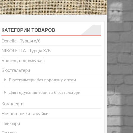
КАТЕГОРИИ ТОВАРОВ
Donella - Турція х/б
NIKOLETTA - Турція Х/Б
Бретелі, подовжувачі
Бюстгальтери
Бюстгальтери без поролону оптом
Для годування топи та бюстгальтери
Комплекти
Ночні сорочки та майки
Пенюари