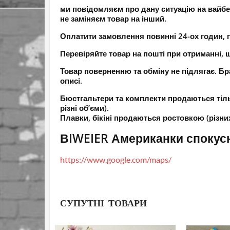
ми повідомляєм про дану ситуацію на вайбе
не заміняєм товар на інший.
Оплатити замовлення повинні 24-ох годин, п
Перевіряйте товар на пошті при отриманні, щ
Товар поверненню та обміну не підлягає. Бра
описі.
Бюстгальтери та комплекти продаються тіль
різні об’єми).
Плавки, бікіні продаються ростовкою (різних 
ВIWEIER Американки спокус
https://www.google.com/maps/
СУПУТНІ ТОВАРИ