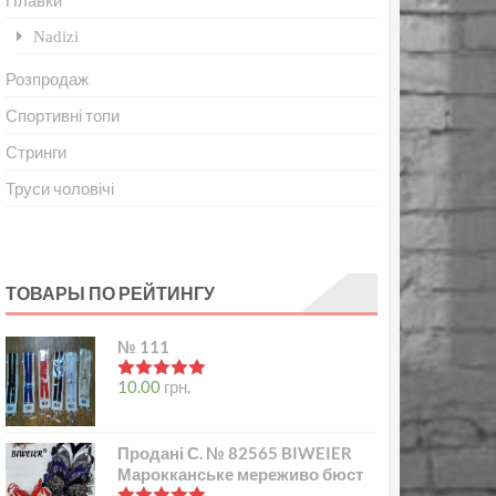
Плавки
Nadizi
Розпродаж
Спортивні топи
Стринги
Труси чоловічі
ТОВАРЫ ПО РЕЙТИНГУ
№ 111
в
5.00
з 5
10.00
грн.
Продані С. № 82565 BIWEIER
Марокканське мереживо бюст