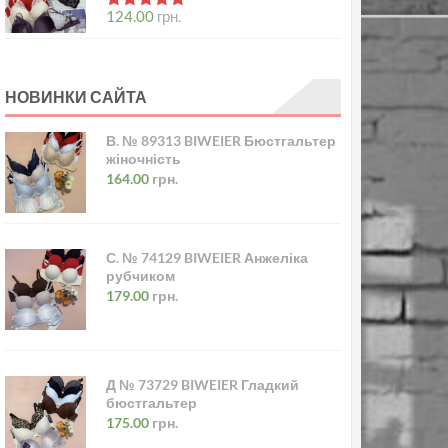
в
5.00
з 5
124.00
грн.
НОВИНКИ САЙТА
В. № 89313 BIWEIER Бюстгальтер
жіночність
164.00
грн.
С. № 74129 BIWEIER Анжеліка
рубчиком
179.00
грн.
Д № 73729 BIWEIER Гладкий
бюстгальтер
175.00
грн.