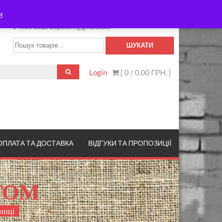
НАШІ КОНТАКТИ
и
тел.: +380963599226
e-mail: biluznaopt.com@gmail.com
Шукати:
ШУКАТИ
Login
[ 0 /
0.00 ГРН.
]
ОПЛАТА ТА ДОСТАВКА
ВІДГУКИ ТА ПРОПОЗИЦІЇ
ТОМ
ниці