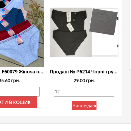
Продані № F60079 Жіноча нижня білизна у Хмельницькому
Продані № Р6214 Чорні трусики бесшовні
35.60
грн.
29.00
грн.
АТИ В КОШИК
Читати далі