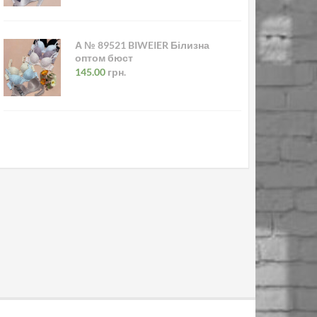
А № 89521 BIWEIER Білизна
оптом бюст
145.00
грн.