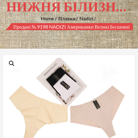
НИЖНЯ БІЛИЗНА ГУРТОМ
Home
Плавки
Nadizi
Продані № 9198 NADIZI Американки Великі Бесшовні