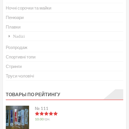
Ночні сорочки та майки
Пенюари
Плавки
Nadizi
Розпродаж
Спортивні топи
Стринги
Труси чоловічі
ТОВАРЫ ПО РЕЙТИНГУ
№ 111
в
5.00
з 5
10.00
грн.