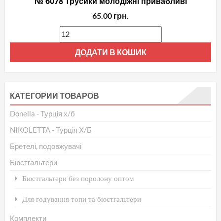
№ 6078 Трусики молодіжні привабливі
65.00
грн.
ДОДАТИ В КОШИК
КАТЕГОРИИ ТОВАРОВ
Donella - Турція х/б
NIKOLETTA - Турція Х/Б
Бретелі, подовжувачі
Бюстгальтери
Бюстгальтери без поролону оптом
Для годування топи та бюстгальтери
Комплекти