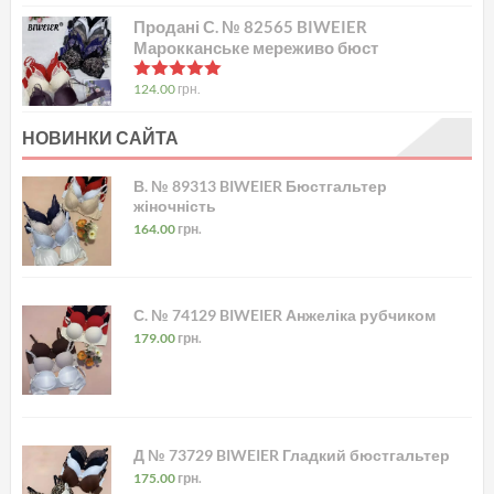
Продані С. № 82565 BIWEIER
Марокканське мереживо бюст
в
5.00
з 5
124.00
грн.
НОВИНКИ САЙТА
В. № 89313 BIWEIER Бюстгальтер
жіночність
164.00
грн.
С. № 74129 BIWEIER Анжеліка рубчиком
179.00
грн.
Д № 73729 BIWEIER Гладкий бюстгальтер
175.00
грн.