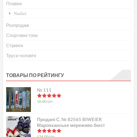
Плавки
Nadizi
Розпродаж
Спортивні топи
Стринги
Труси чоловічі
ТОВАРЫ ПО РЕЙТИНГУ
№ 111
в
5.00
з 5
10.00
грн.
Продані С. № 82565 BIWEIER
Марокканське мереживо бюст
в
5.00
з 5
124.00
грн.