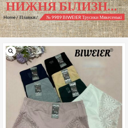
НИЖНЯ БІЛИЗНА ГУРТОМ
Home
Плавки
№ 9989 ВIWEIER Трусики Мякесенькі