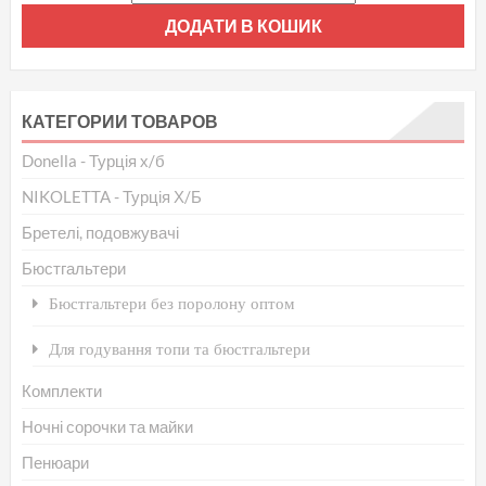
ДОДАТИ В КОШИК
КАТЕГОРИИ ТОВАРОВ
Donella - Турція х/б
NIKOLETTA - Турція Х/Б
Бретелі, подовжувачі
Бюстгальтери
Бюстгальтери без поролону оптом
Для годування топи та бюстгальтери
Комплекти
Ночні сорочки та майки
Пенюари