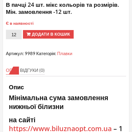
В пачці 24 шт. мікс кольорів та розмірів.
Мін. замовлення -12 шт.
Є в наявності
№
ДОДАТИ В КОШИК
9989
ВIWEIER
Артикул:
9989
Категорія:
Плавки
Трусики
мякесенькі
ОПИС
ВІДГУКИ (0)
кількість
Опис
Мінімальна сума замовлення
нижньої білизни
на сайті
https://www.biluznaopt.com.ua
– 1