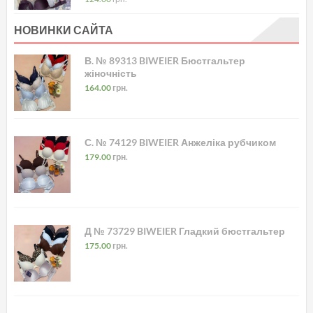
НОВИНКИ САЙТА
В. № 89313 BIWEIER Бюстгальтер
жіночність
164.00
грн.
С. № 74129 BIWEIER Анжеліка рубчиком
179.00
грн.
Д № 73729 BIWEIER Гладкий бюстгальтер
175.00
грн.