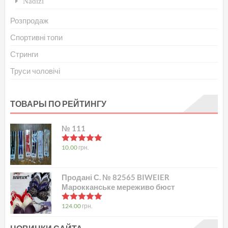
Nadizi
Розпродаж
Спортивні топи
Стринги
Труси чоловічі
ТОВАРЫ ПО РЕЙТИНГУ
№ 111
в
5.00
з 5
10.00
грн.
Продані С. № 82565 BIWEIER
Марокканське мереживо бюст
в
5.00
з 5
124.00
грн.