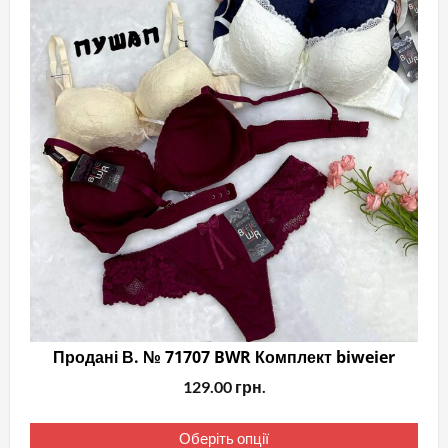
Продані В. № 71707 BWR Комплект biweier
129.00
грн.
Цей
Оберіть опції
тов