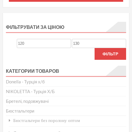
має
кіль
варі
ФІЛЬТРУВАТИ ЗА ЦІНОЮ
Пар
мож
Мінімальна
Найбільша
виб
ціна
ціна
ФІЛЬТР
на
стор
КАТЕГОРИИ ТОВАРОВ
тов
Donella - Турція х/б
NIKOLETTA - Турція Х/Б
Бретелі, подовжувачі
Бюстгальтери
Бюстгальтери без поролону оптом