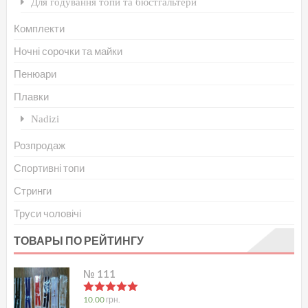
Для годування топи та бюстгальтери
Комплекти
Ночні сорочки та майки
Пенюари
Плавки
Nadizi
Розпродаж
Спортивні топи
Стринги
Труси чоловічі
ТОВАРЫ ПО РЕЙТИНГУ
№ 111
в
5.00
з 5
10.00
грн.