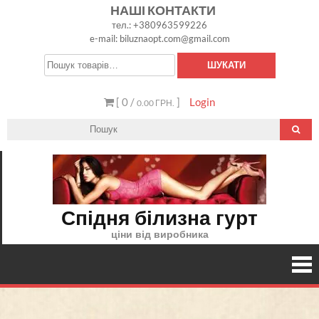
Skip
НАШІ КОНТАКТИ
тел.: +380963599226
to
e-mail: biluznaopt.com@gmail.com
content
Шукати:
ШУКАТИ
[ 0 /
]
Login
0.00 ГРН.
Спідня білизна гурт
ціни від виробника