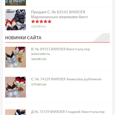
Продані С. № 82565 BIWEIER
Марокканське мереживо бюст
в
5.00
з 5
124.00
грн.
НОВИНКИ САЙТА
В. № 89313 BIWEIER Бюстгальтер
жіночність
164.00
грн.
С. № 74129 BIWEIER Анжеліка рубчиком
179.00
грн.
Д № 73729 BIWEIER Гладкий бюстгальтер