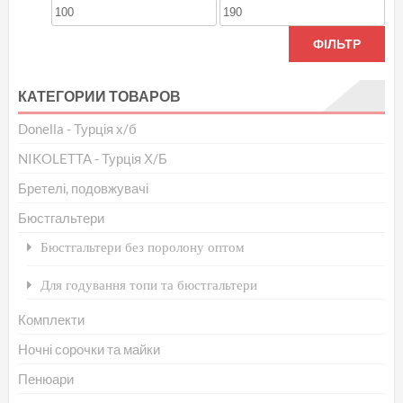
на
Мінімальна
Найбільша
стор
ціна
ціна
ФІЛЬТР
тов
КАТЕГОРИИ ТОВАРОВ
Donella - Турція х/б
NIKOLETTA - Турція Х/Б
Бретелі, подовжувачі
Бюстгальтери
Бюстгальтери без поролону оптом
Для годування топи та бюстгальтери
Комплекти
Ночні сорочки та майки
Пенюари