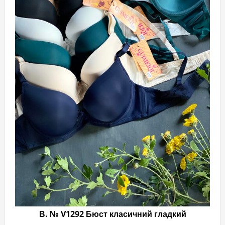
мож
виб
на
стор
тов
В. № V1292 Бюст класичний гладкий