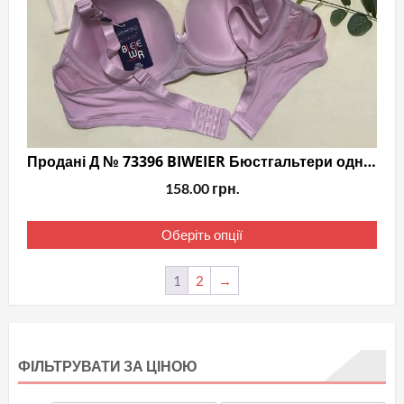
Продані Д № 73396 BIWEIER Бюстгальтери однотонні
158.00
грн.
Цей
Оберіть опції
тов
має
1
2
→
кіль
варі
Пар
мож
ФІЛЬТРУВАТИ ЗА ЦІНОЮ
виб