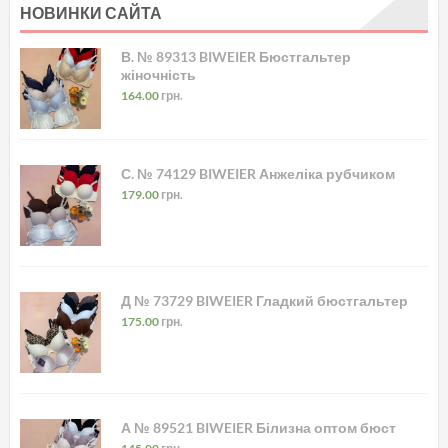
НОВИНКИ САЙТА
В. № 89313 BIWEIER Бюстгальтер
жіночність
164.00
грн.
С. № 74129 BIWEIER Анжеліка рубчиком
179.00
грн.
Д № 73729 BIWEIER Гладкий бюстгальтер
175.00
грн.
А № 89521 BIWEIER Білизна оптом бюст