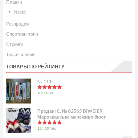
Плавки
Nadizi
Розпродаж
Спортивні топи
Стринги
Труси чоловічі
ТОВАРЫ ПО РЕЙТИНГУ
№ 111
в
5.00
з 5
10.00
грн.
Продані С. № 82565 BIWEIER
Марокканське мереживо бюст
в
5.00
з 5
124.00
грн.