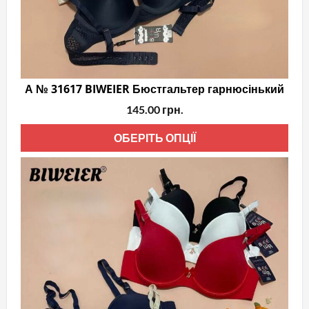
А № 31617 BIWEIER Бюстгальтер гарнюсінький
145.00
грн.
Цей
ОБЕРІТЬ ОПЦІЇ
тов
має
кіль
варі
Пар
мож
виб
на
стор