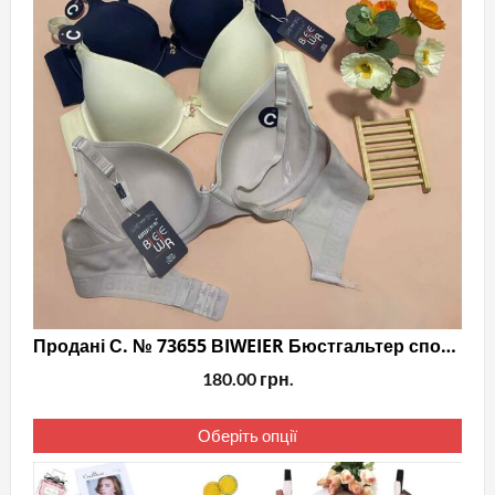
тов
Продані С. № 73655 ВIWEIER Бюстгальтер спокійний
180.00
грн.
Цей
Оберіть опції
тов
має