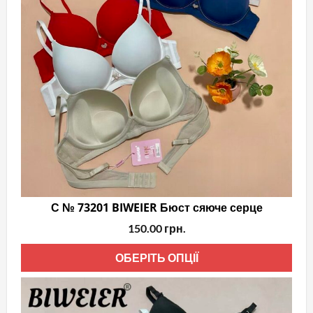
С № 73201 BIWEIER Бюст сяюче серце
150.00
грн.
Цей
ОБЕРІТЬ ОПЦІЇ
тов
має
кіль