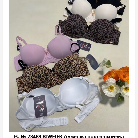
варі
Пар
мож
виб
на
стор
тов
В. № 73489 BIWEIER Анжеліка проселіконена