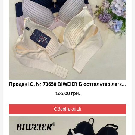
Продані С. № 73650 ВIWEIER Бюстгальтер легкий
165.00
грн.
Цей
Оберіть опції
тов
має
кіль