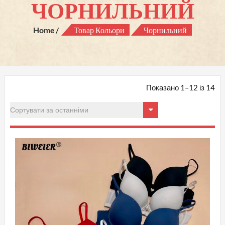
ЧОРНИЛЬНИЙ
Home
Товар Кольори
Чорнильний
Со
Показано 1–12 із 14
за
ос