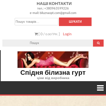
Skip
НАШІ КОНТАКТИ
тел.: +380963599226
to
e-mail: biluznaopt.com@gmail.com
content
Шукати:
ШУКАТИ
[ 0 /
]
Login
0.00 ГРН.
Спідня білизна гурт
ціни від виробника