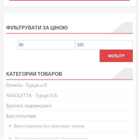
тов
має
кіль
варі
ФІЛЬТРУВАТИ ЗА ЦІНОЮ
Пар
мож
Мінімальна
Найбільша
виб
ціна
ціна
ФІЛЬТР
на
стор
КАТЕГОРИИ ТОВАРОВ
тов
Donella - Турція х/б
NIKOLETTA - Турція Х/Б
Бретелі, подовжувачі
Бюстгальтери
Бюстгальтери без поролону оптом
Для годування топи та бюстгальтери