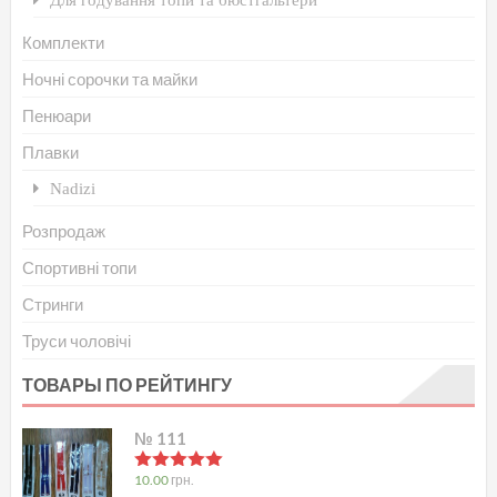
Комплекти
Ночні сорочки та майки
Пенюари
Плавки
Nadizi
Розпродаж
Спортивні топи
Стринги
Труси чоловічі
ТОВАРЫ ПО РЕЙТИНГУ
№ 111
в
5.00
з 5
10.00
грн.