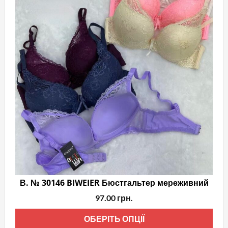
В. № 30146 BIWEIER Бюстгальтер мереживний
97.00
грн.
Цей
ОБЕРІТЬ ОПЦІЇ