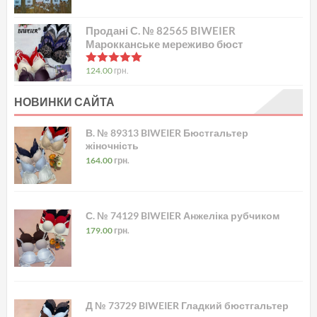
Продані С. № 82565 BIWEIER
Марокканське мереживо бюст
в
5.00
з 5
124.00
грн.
НОВИНКИ САЙТА
В. № 89313 BIWEIER Бюстгальтер
жіночність
164.00
грн.
С. № 74129 BIWEIER Анжеліка рубчиком
179.00
грн.
Д № 73729 BIWEIER Гладкий бюстгальтер