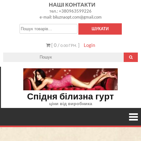
Skip
НАШІ КОНТАКТИ
тел.: +380963599226
to
e-mail: biluznaopt.com@gmail.com
content
Шукати:
ШУКАТИ
[ 0 /
]
Login
0.00 ГРН.
Спідня білизна гурт
ціни від виробника