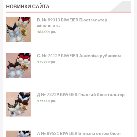
НОВИНКИ САЙТА
В. № 89313 BIWEIER Бюстгальтер
жіночність
164.00
грн.
С. № 74129 BIWEIER Анжеліка рубчиком
179.00
грн.
Д № 73729 BIWEIER Гладкий бюстгальтер
175.00
грн.
А № 89521 BIWEIER Білизна оптом бюст