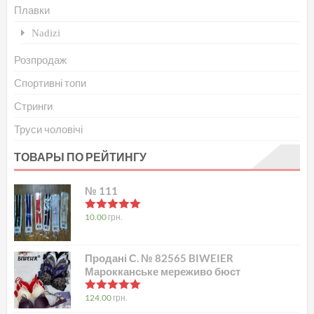
Плавки
Nadizi
Розпродаж
Спортивні топи
Стринги
Труси чоловічі
ТОВАРЫ ПО РЕЙТИНГУ
№ 111
в
5.00
з 5
10.00
грн.
Продані С. № 82565 BIWEIER
Марокканське мереживо бюст
в
5.00
з 5
124.00
грн.