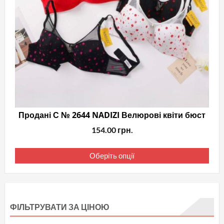
Продані С № 2644 NADIZI Велюрові квіти бюст
154.00
грн.
Цей
Оберіть опції
тов
має
кіль
варі
ФІЛЬТРУВАТИ ЗА ЦІНОЮ
Пар