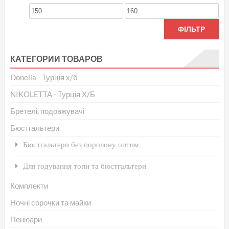
мож
Мінімальна
Найбільша
виб
ціна
ціна
ФІЛЬТР
на
стор
КАТЕГОРИИ ТОВАРОВ
тов
Donella - Турція х/б
NIKOLETTA - Турція Х/Б
Бретелі, подовжувачі
Бюстгальтери
Бюстгальтери без поролону оптом
Для годування топи та бюстгальтери
Комплекти
Ночні сорочки та майки
Пенюари