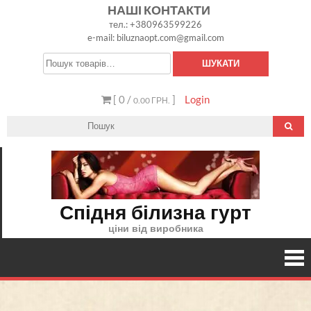
Skip
НАШІ КОНТАКТИ
тел.: +380963599226
to
e-mail: biluznaopt.com@gmail.com
content
Шукати:
ШУКАТИ
[ 0 /
]
Login
0.00 ГРН.
Спідня білизна гурт
ціни від виробника