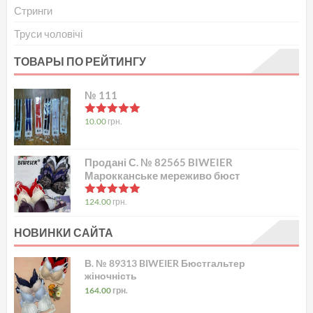
Стринги
Труси чоловічі
ТОВАРЫ ПО РЕЙТИНГУ
№ 111
в
5.00
з 5
10.00
грн.
Продані С. № 82565 BIWEIER
Марокканське мереживо бюст
в
5.00
з 5
124.00
грн.
НОВИНКИ САЙТА
В. № 89313 BIWEIER Бюстгальтер
жіночність
164.00
грн.