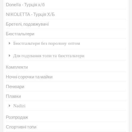
Donella - Турція х/б
NIKOLETTA - Турція Х/Б
Бретелі, подовжувачі
Бюстгальтери
Бюстгальтери без поролону оптом
Для годування топи та бюстгальтери
Комплекти
Ночні сорочки та майки
Пенюари
Плавки
Nadizi
Розпродаж
Спортивні топи