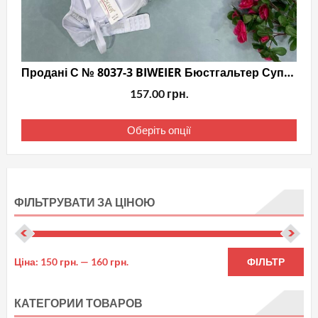
Продані С № 8037-3 BIWEIER Бюстгальтер Супер краса
157.00
грн.
Цей
Оберіть опції
тов
має
кіль
варі
ФІЛЬТРУВАТИ ЗА ЦІНОЮ
Пар
мож
виб
Мін
На
Ціна:
150 грн.
—
160 грн.
ФІЛЬТР
на
цін
цін
стор
КАТЕГОРИИ ТОВАРОВ
тов