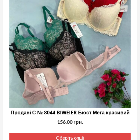
Продані С № 8044 BIWEIER Бюст Мега красивий
156.00
грн.
Цей
Оберіть опції