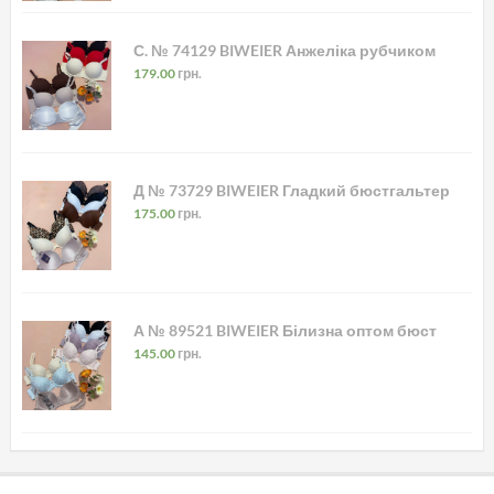
С. № 74129 BIWEIER Анжеліка рубчиком
179.00
грн.
Д № 73729 BIWEIER Гладкий бюстгальтер
175.00
грн.
А № 89521 BIWEIER Білизна оптом бюст
145.00
грн.