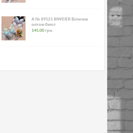
А № 89521 BIWEIER Білизна
оптом бюст
145.00
грн.