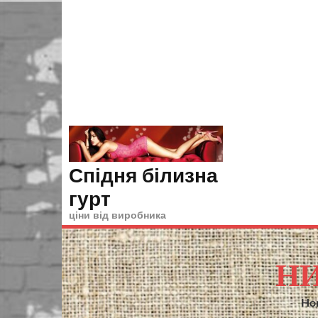
Skip
to
content
Спідня білизна
гурт
ціни від виробника
НИ
Ho