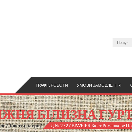
ГРАФІК РОБОТИ
УМОВИ ЗАМОВЛЕННЯ
ЖНЯ БІЛИЗНА ГУР
me
Бюстгальтери
Д № 2727 BIWEIER Бюст Ромашкове По