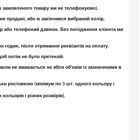
о замовленого товару ми не телефонуємо).
ня продані, або ж закінчився вибраний колір,
р або телефоний дзвінок. Без погодження клієнта ми
 годин, після отримання реквізитів на оплату.
об потім не було претензій.
ком не вважається не збіги об’ємів із зазначеними в
ки ростовкою (мінімум по 3 шт. одного кольору і
кольорів і різних розмірів).