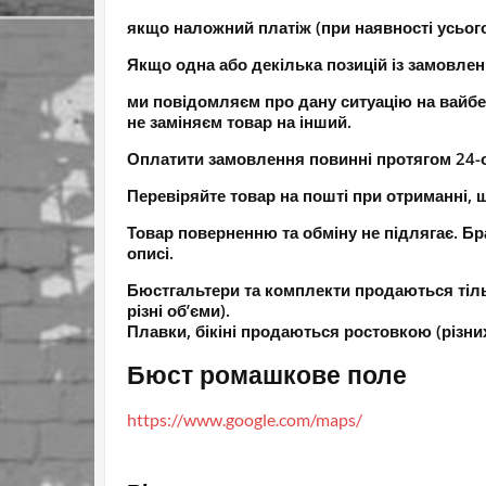
якщо наложний платіж (при наявності усьог
Якщо одна або декілька позицій із замовлен
ми повідомляєм про дану ситуацію на вайбе
не заміняєм товар на інший.
Оплатити замовлення повинні протягом 24-ох
Перевіряйте товар на пошті при отриманні, щ
Товар поверненню та обміну не підлягає. Бра
описі.
Бюстгальтери та комплекти продаються тіль
різні об’єми).
Плавки, бікіні продаються ростовкою (різних 
Бюст ромашкове поле
https://www.google.com/maps/