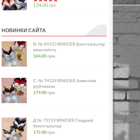
в
5.00
з 5
124.00
грн.
НОВИНКИ САЙТА
В. № 89313 BIWEIER Бюстгальтер
жіночність
164.00
грн.
С. № 74129 BIWEIER Анжеліка
рубчиком
179.00
грн.
Д № 73729 BIWEIER Гладкий
бюстгальтер
175.00
грн.