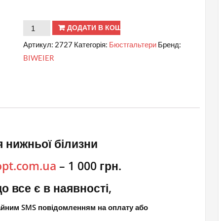
Д
ДОДАТИ В КОШИК
№
Артикул:
2727
Категорія:
Бюстгальтери
Бренд:
2727
BIWEIER
BIWEIER
Бюст
ромашкове
поле
кількість
 нижньої білизни
opt.com.ua
– 1 000 грн.
о все є в наявності,
чайним SMS повідомленням на оплату або