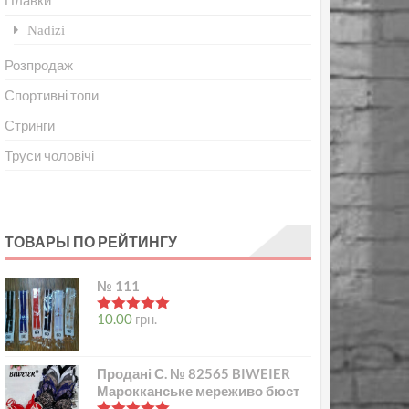
Плавки
Nadizi
Розпродаж
Спортивні топи
Стринги
Труси чоловічі
ТОВАРЫ ПО РЕЙТИНГУ
№ 111
в
5.00
з 5
10.00
грн.
Продані С. № 82565 BIWEIER
Марокканське мереживо бюст