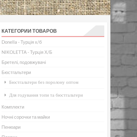
КАТЕГОРИИ ТОВАРОВ
Donella - Турція х/б
NIKOLETTA - Турція Х/Б
Бретелі, подовжувачі
Бюстгальтери
Бюстгальтери без поролону оптом
Для годування топи та бюстгальтери
Комплекти
Ночні сорочки та майки
Пенюари