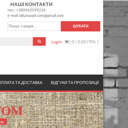
НАШІ КОНТАКТИ
тел.: +380963599226
e-mail: biluznaopt.com@gmail.com
Шукати:
ШУКАТИ
Login
[ 0 /
0.00 ГРН.
]
ОПЛАТА ТА ДОСТАВКА
ВІДГУКИ ТА ПРОПОЗИЦІЇ
ТОМ
ле