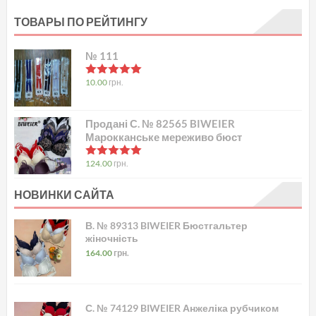
ТОВАРЫ ПО РЕЙТИНГУ
№ 111
в
5.00
з 5
10.00
грн.
Продані С. № 82565 BIWEIER
Марокканське мереживо бюст
в
5.00
з 5
124.00
грн.
НОВИНКИ САЙТА
В. № 89313 BIWEIER Бюстгальтер
жіночність
164.00
грн.
С. № 74129 BIWEIER Анжеліка рубчиком