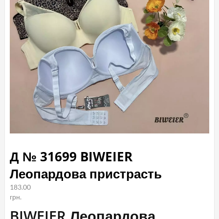
Д № 31699 BIWEIER
Леопардова пристрасть
183.00
грн.
BIWEIER Леопардова