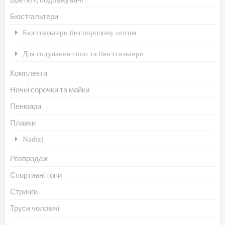
на
Бюстгальтери
сто
Бюстгальтери без поролону оптом
то
Для годування топи та бюстгальтери
Комплекти
Ночні сорочки та майки
Пенюари
Плавки
Nadizi
Розпродаж
Спортивні топи
Стринги
Труси чоловічі