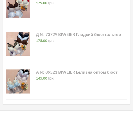
179.00
грн.
Д № 73729 BIWEIER Гладкий бюстгальтер
175.00
грн.
А № 89521 BIWEIER Білизна оптом бюст
145.00
грн.