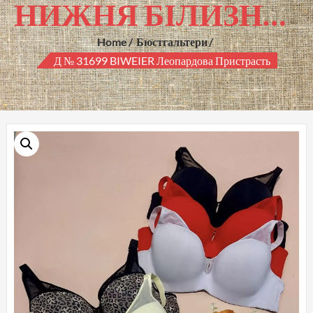
НИЖНЯ БІЛИЗНА ГУРТОМ
Home
Бюстгальтери
Д № 31699 BIWEIER Леопардова Пристрасть