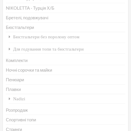
мо
NIKOLETTA - Турція Х/Б
ви
Бретелі, подовжувачі
на
Бюстгальтери
сто
то
Бюстгальтери без поролону оптом
Для годування топи та бюстгальтери
Комплекти
Ночні сорочки та майки
Пенюари
Плавки
Nadizi
Розпродаж
Спортивні топи
Стринги