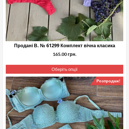
Продані В. № 61299 Комплект вічна класика
165.00
грн.
Це
Оберіть опції
то
ма
Розпродаж!
кіл
вар
Па
мо
ви
на