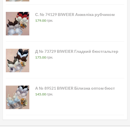
С. № 74129 BIWEIER Анжеліка рубчиком
179.00
грн.
Д № 73729 BIWEIER Гладкий бюстгальтер
175.00
грн.
А № 89521 BIWEIER Білизна оптом бюст
145.00
грн.