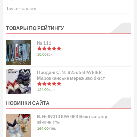
Труси чоловічі
ТОВАРЫ ПО РЕЙТИНГУ
№ 111
в
5.00
з 5
10.00
грн.
Продані С. № 82565 BIWEIER
Марокканське мереживо бюст
в
5.00
з 5
124.00
грн.
НОВИНКИ САЙТА
В. № 89313 BIWEIER Бюстгальтер
жіночність
164.00
грн.