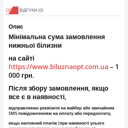
Бюстгальтер
ОПИС
ВІДГУКИ (0)
ромашковий
кількість
Опис
Мінімальна сума замовлення
нижньої білизни
на сайті
https://www.biluznaopt.com.ua
– 1
000 грн.
Після збору замовлення, якщо
все є в наявності,
відправляємо реквізити на вайбер або звичайним
SMS повідомленням на оплату або передоплату,
якщо наложний платіж (при наявності усього