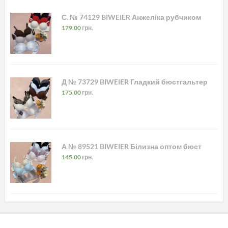
С. № 74129 BIWEIER Анжеліка рубчиком
179.00
грн.
Д № 73729 BIWEIER Гладкий бюстгальтер
175.00
грн.
А № 89521 BIWEIER Білизна оптом бюст
145.00
грн.