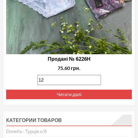
Продані № 6226Н
75.60
грн.
Читати далі
КАТЕГОРИИ ТОВАРОВ
Donella - Турція х/б