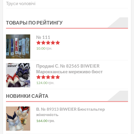
Труси чоловічі
ТОВАРЫ ПО РЕЙТИНГУ
№ 111
в
5.00
з 5
10.00
грн.
Продані С. № 82565 BIWEIER
Марокканське мереживо бюст
в
5.00
з 5
124.00
грн.
НОВИНКИ САЙТА
В. № 89313 BIWEIER Бюстгальтер
жіночність
164.00
грн.