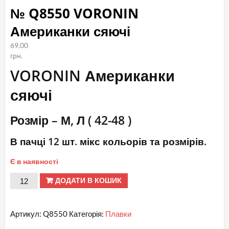
№ Q8550 VORONIN
Американки сяючі
69.00
грн.
VORONIN Американки
сяючі
Розмір – М, Л ( 42-48 )
В пачці 12 шт. мікс кольорів та розмірів.
Є в наявності
№
ДОДАТИ В КОШИК
Q8550
VORONIN
Артикул:
Q8550
Категорія:
Плавки
Американки