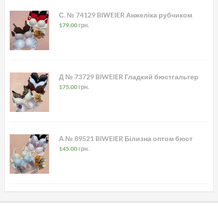
С. № 74129 BIWEIER Анжеліка рубчиком
179.00
грн.
Д № 73729 BIWEIER Гладкий бюстгальтер
175.00
грн.
А № 89521 BIWEIER Білизна оптом бюст
145.00
грн.