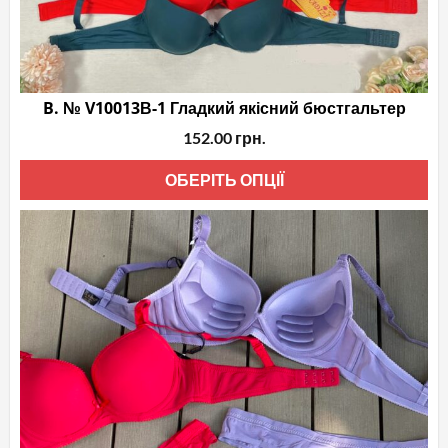
B. № V10013В-1 Гладкий якісний бюстгальтер
152.00
грн.
Це
ОБЕРІТЬ ОПЦІЇ
то
ма
кіл
вар
Па
мо
ви
на
сто
то