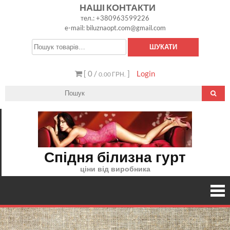
Skip
НАШІ КОНТАКТИ
тел.: +380963599226
to
e-mail: biluznaopt.com@gmail.com
content
Шукати:
ШУКАТИ
[ 0 /
]
Login
0.00 ГРН.
Спідня білизна гурт
ціни від виробника