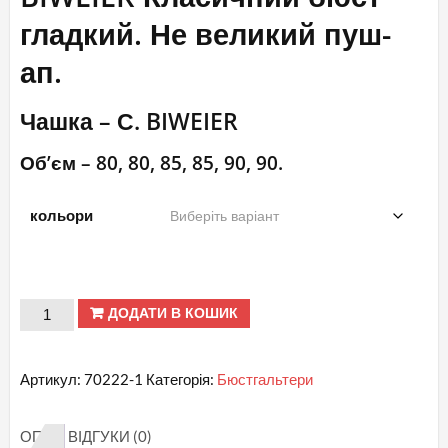
гладкий. Не великий пуш-
ап.
Чашка – С. BIWEIER
Об’єм – 80, 80, 85, 85, 90, 90.
кольори
С.
ДОДАТИ В КОШИК
№
70222-
Артикул:
70222-1
Категорія:
Бюстгальтери
1
BIWEIER
ОПИС
ВІДГУКИ (0)
Класичний