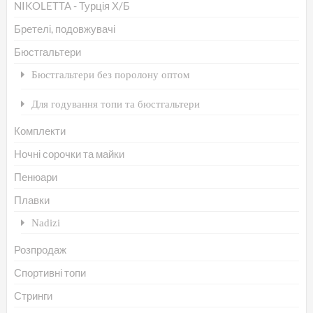
NIKOLETTA - Турція Х/Б
ви
Бретелі, подовжувачі
на
Бюстгальтери
сто
то
Бюстгальтери без поролону оптом
Для годування топи та бюстгальтери
Комплекти
Ночні сорочки та майки
Пенюари
Плавки
Nadizi
Розпродаж
Спортивні топи
Стринги