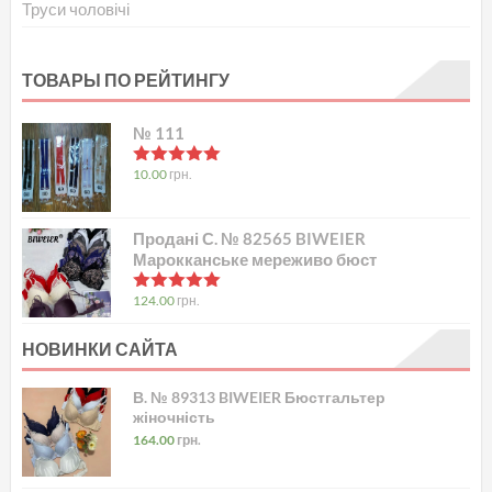
Труси чоловічі
ТОВАРЫ ПО РЕЙТИНГУ
№ 111
в
5.00
з 5
10.00
грн.
Продані С. № 82565 BIWEIER
Марокканське мереживо бюст
в
5.00
з 5
124.00
грн.
НОВИНКИ САЙТА
В. № 89313 BIWEIER Бюстгальтер
жіночність
164.00
грн.