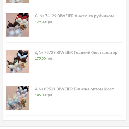
С. № 74129 BIWEIER Анжеліка рубчиком
179.00
грн.
Д № 73729 BIWEIER Гладкий бюстгальтер
175.00
грн.
А № 89521 BIWEIER Білизна оптом бюст
145.00
грн.