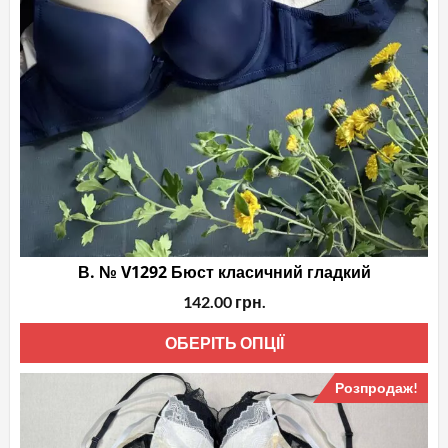
В. № V1292 Бюст класичний гладкий
142.00
грн.
Це
ОБЕРІТЬ ОПЦІЇ
то
Розпродаж!
ма
кіл
вар