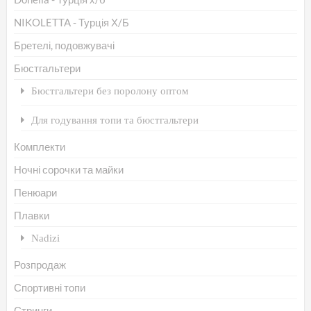
мо
NIKOLETTA - Турція Х/Б
ви
Бретелі, подовжувачі
на
Бюстгальтери
сто
то
Бюстгальтери без поролону оптом
Для годування топи та бюстгальтери
Комплекти
Ночні сорочки та майки
Пенюари
Плавки
Nadizi
Розпродаж
Спортивні топи
Стринги