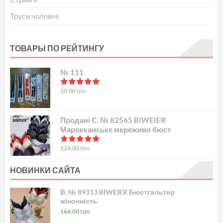
Труси чоловічі
ТОВАРЫ ПО РЕЙТИНГУ
№ 111
в
5.00
з 5
10.00
грн.
Продані С. № 82565 BIWEIER
Марокканське мереживо бюст
в
5.00
з 5
124.00
грн.
НОВИНКИ САЙТА
В. № 89313 BIWEIER Бюстгальтер
жіночність
164.00
грн.