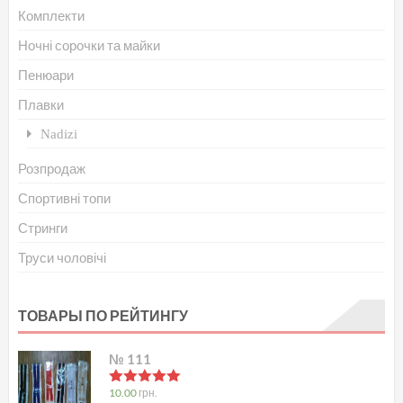
Комплекти
Ночні сорочки та майки
Пенюари
Плавки
Nadizi
Розпродаж
Спортивні топи
Стринги
Труси чоловічі
ТОВАРЫ ПО РЕЙТИНГУ
№ 111
в
5.00
з 5
10.00
грн.