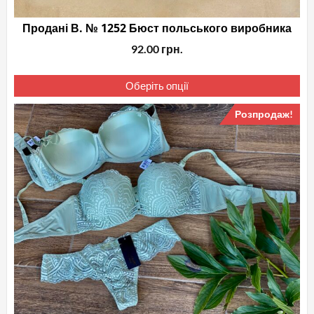
Продані В. № 1252 Бюст польського виробника
92.00
грн.
Це
Оберіть опції
то
ма
Розпродаж!
кіл
вар
Па
мо
ви
на
сто
то