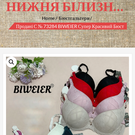
НИЖНЯ БІЛИЗНА ГУРТОМ
Home
Бюстгальтери
Продані С № 73284 BIWEIER Супер Красивий Бюст