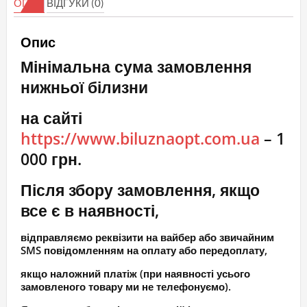
ОПИС
ВІДГУКИ (0)
Супер
красивий
Опис
бюст
Мінімальна сума замовлення
кількість
нижньої білизни
на сайті
https://www.biluznaopt.com.ua
– 1
000 грн.
Після збору замовлення, якщо
все є в наявності,
відправляємо реквізити на вайбер або звичайним
SMS повідомленням на оплату або передоплату,
якщо наложний платіж (при наявності усього
замовленого товару ми не телефонуємо).