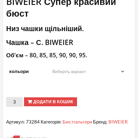
BIWEIER Супер красивий
бюст
Низ чашки щільніший.
Чашка – С. BIWEIER
Об’єм – 80, 85, 85, 90, 90, 95.
кольори
Продані
ДОДАТИ В КОШИК
С
№
Артикул:
73284
Категорія:
Бюстгальтери
Бренд:
BIWEIER
73284
BIWEIER