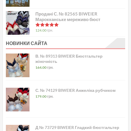
Продані С. № 82565 BIWEIER
Марокканське мереживо бюст
в
5.00
з 5
124.00
грн.
НОВИНКИ САЙТА
В. № 89313 BIWEIER Бюстгальтер
жіночність
164.00
грн.
С. № 74129 BIWEIER Анжеліка рубчиком
179.00
грн.
Д № 73729 BIWEIER Гладкий бюстгальтер