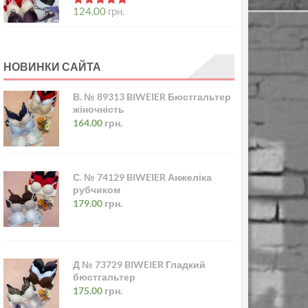
в
5.00
з 5
124.00
грн.
НОВИНКИ САЙТА
В. № 89313 BIWEIER Бюстгальтер
жіночність
164.00
грн.
С. № 74129 BIWEIER Анжеліка
рубчиком
179.00
грн.
Д № 73729 BIWEIER Гладкий
бюстгальтер
175.00
грн.