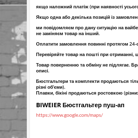
якщо наложний платіж (при наявності усьог
Якщо одна або декілька позицій із замовлен
ми повідомляєм про дану ситуацію на вайбе
не заміняєм товар на інший.
Оплатити замовлення повинні протягом 24-ох
Перевіряйте товар на пошті при отриманні, щ
Товар поверненню та обміну не підлягає. Бра
описі.
Бюстгальтери та комплекти продаються тіль
різні об’єми).
Плавки, бікіні продаються ростовкою (різних 
BIWEIER Бюстгальтер пуш-ап
https://www.google.com/maps/