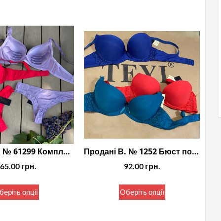
Продані В. № 61299 Комплект вічна класика
Продані В. № 1252 Бюст польського виробника
65.00
грн.
92.00
грн.
Цей
Цей
беріть опції
Оберіть опції
товар
товар
має
має