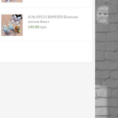
А № 89521 BIWEIER Білизна
оптом бюст
145.00
грн.