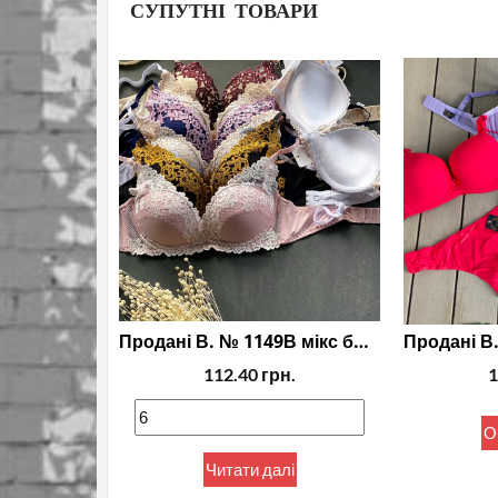
СУПУТНІ ТОВАРИ
Продані В. № 1149В мікс бюстгальтери
112.40
грн.
1
О
Читати далі