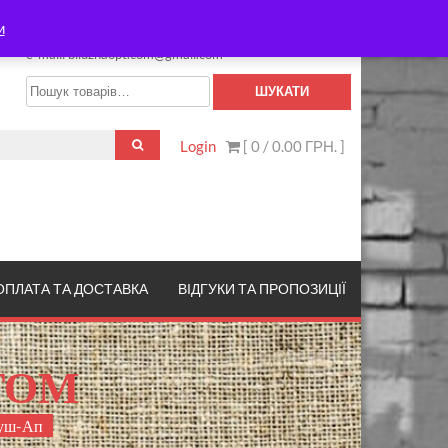
НАШІ КОНТАКТИ
и
тел.: +380963599226
e-mail: biluznaopt.com@gmail.com
Шукати:
ШУКАТИ
Login
[ 0 /
0.00 ГРН.
]
ОПЛАТА ТА ДОСТАВКА
ВІДГУКИ ТА ПРОПОЗИЦІЇ
ТОМ
Пуш-Ап