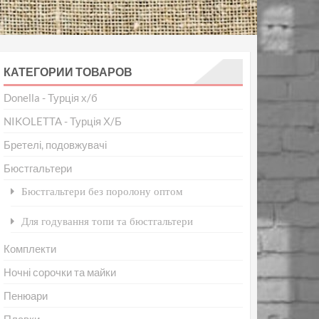
КАТЕГОРИИ ТОВАРОВ
Donella - Турція х/б
NIKOLETTA - Турція Х/Б
Бретелі, подовжувачі
Бюстгальтери
Бюстгальтери без поролону оптом
Для годування топи та бюстгальтери
Комплекти
Ночні сорочки та майки
Пенюари