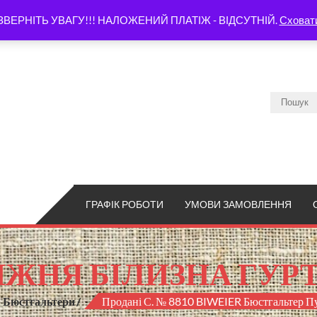
ЗВЕРНІТЬ УВАГУ!!! НАЛОЖЕНИЙ ПЛАТІЖ - ВІДСУТНІЙ.
Сховат
ГРАФІК РОБОТИ
УМОВИ ЗАМОВЛЕННЯ
ЖНЯ БІЛИЗНА ГУР
Бюстгальтери
Продані С. № 8810 BIWEIER Бюстгальтер 