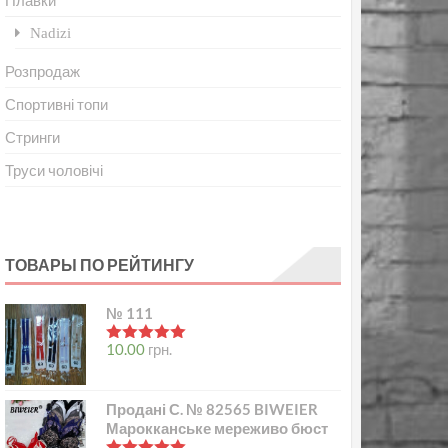
Плавки
Nadizi
Розпродаж
Спортивні топи
Стринги
Труси чоловічі
ТОВАРЫ ПО РЕЙТИНГУ
№ 111
в
5.00
з 5
10.00
грн.
Продані С. № 82565 BIWEIER
Марокканське мереживо бюст