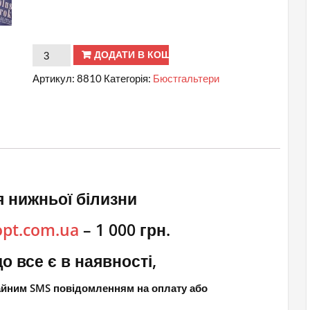
Продані
ДОДАТИ В КОШИК
С.
Артикул:
8810
Категорія:
Бюстгальтери
№
8810
BIWEIER
Бюстгальтер
пуш-
ап
 нижньої білизни
кількість
opt.com.ua
– 1 000 грн.
о все є в наявності,
чайним SMS повідомленням на оплату або