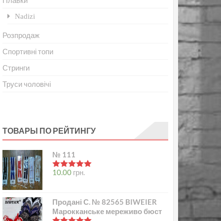
Плавки
Nadizi
Розпродаж
Спортивні топи
Стринги
Труси чоловічі
ТОВАРЫ ПО РЕЙТИНГУ
№ 111
в
5.00
з 5
10.00
грн.
Продані С. № 82565 BIWEIER
Марокканське мереживо бюст