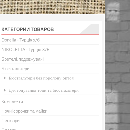
КАТЕГОРИИ ТОВАРОВ
Donella - Турція х/б
NIKOLETTA - Турція Х/Б
Бретелі, подовжувачі
Бюстгальтери
Бюстгальтери без поролону оптом
Для годування топи та бюстгальтери
Комплекти
Ночні сорочки та майки
Пенюари