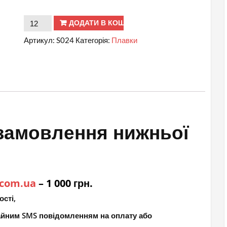
№
ДОДАТИ В КОШИК
S024
Артикул:
S024
Категорія:
Плавки
Трусики
жіночі
гурт
кількість
замовлення нижньої
.com.ua
– 1 000 грн.
ості,
чайним SMS повідомленням на оплату або