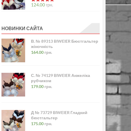
в
5.00
з 5
124.00
грн.
НОВИНКИ САЙТА
В. № 89313 BIWEIER Бюстгальтер
жіночність
164.00
грн.
С. № 74129 BIWEIER Анжеліка
рубчиком
179.00
грн.
Д № 73729 BIWEIER Гладкий
бюстгальтер
175.00
грн.