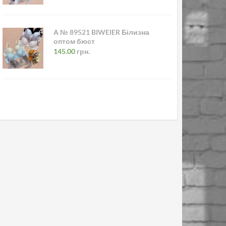
А № 89521 BIWEIER Білизна
оптом бюст
145.00
грн.