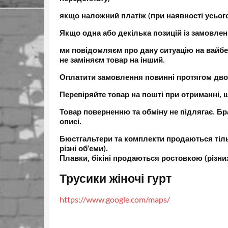
якщо наложний платіж (при наявності усьог
Якщо одна або декілька позицій із замовлен
ми повідомляєм про дану ситуацію на вайбе
не заміняєм товар на інший.
Оплатити замовлення повинні протягом двох 
Перевіряйте товар на пошті при отриманні, щ
Товар поверненню та обміну не підлягає. Бра
описі.
Бюстгальтери та комплекти продаються тіль
різні об’єми).
Плавки, бікіні продаються ростовкою (різних
Трусики жіночі гурт
https://www.google.com/maps/