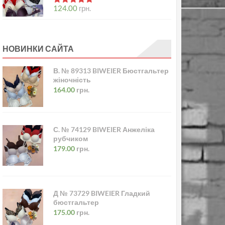
в
5.00
з 5
124.00
грн.
НОВИНКИ САЙТА
В. № 89313 BIWEIER Бюстгальтер
жіночність
164.00
грн.
С. № 74129 BIWEIER Анжеліка
рубчиком
179.00
грн.
Д № 73729 BIWEIER Гладкий
бюстгальтер
175.00
грн.