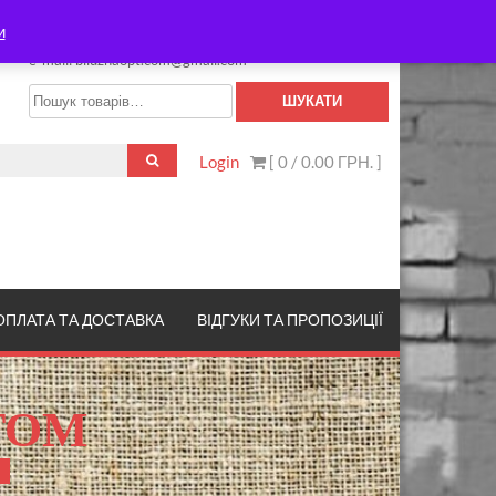
НАШІ КОНТАКТИ
и
тел.: +380963599226
e-mail: biluznaopt.com@gmail.com
Шукати:
ШУКАТИ
Login
[ 0 /
0.00 ГРН.
]
ОПЛАТА ТА ДОСТАВКА
ВІДГУКИ ТА ПРОПОЗИЦІЇ
ТОМ