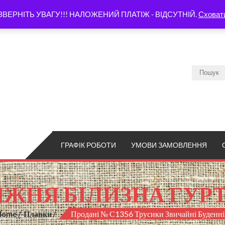
ЗВЕРНІТЬ УВАГУ!!! НАЛОЖЕНИЙ ПЛАТІЖ - ВІДСУТНІЙ.
Сховат
ГРАФІК РОБОТИ
УМОВИ ЗАМОВЛЕННЯ
ЖНЯ БІЛИЗНА ГУР
Home
Плавки
Продані № С1356 Трусики Звичайні Буденні