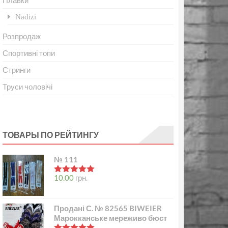
Плавки
Nadizi
Розпродаж
Спортивні топи
Стринги
Труси чоловічі
ТОВАРЫ ПО РЕЙТИНГУ
№ 111
в
5.00
з 5
10.00
грн.
Продані С. № 82565 BIWEIER
Марокканське мереживо бюст