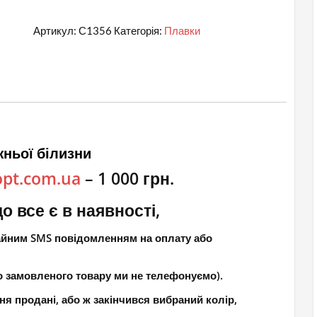
Артикул:
С1356
Категорія:
Плавки
ньої білизни
opt.com.ua
– 1 000 грн.
о все є в наявності,
чайним SMS повідомленням на оплату або
о замовленого товару ми не телефонуємо).
ня продані, або ж закінчився вибраний колір,