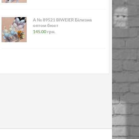
А № 89521 BIWEIER Білизна
оптом бюст
145.00
грн.