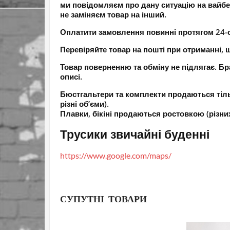
ми повідомляєм про дану ситуацію на вайбе
не заміняєм товар на інший.
Оплатити замовлення повинні протягом 24-ох
Перевіряйте товар на пошті при отриманні, щ
Товар поверненню та обміну не підлягає. Бра
описі.
Бюстгальтери та комплекти продаються тіль
різні об’єми).
Плавки, бікіні продаються ростовкою (різних 
Трусики звичайні буденні
https://www.google.com/maps/
СУПУТНІ ТОВАРИ