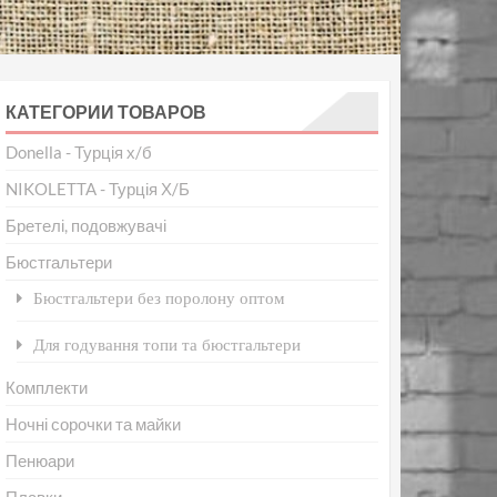
КАТЕГОРИИ ТОВАРОВ
Donella - Турція х/б
NIKOLETTA - Турція Х/Б
Бретелі, подовжувачі
Бюстгальтери
Бюстгальтери без поролону оптом
Для годування топи та бюстгальтери
Комплекти
Ночні сорочки та майки
Пенюари