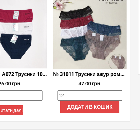
Продані № А072 Трусики 100%COTTON
№ 31011 Трусики ажур ромашковий
26.00
грн.
47.00
грн.
ДОДАТИ В КОШИК
итати далі