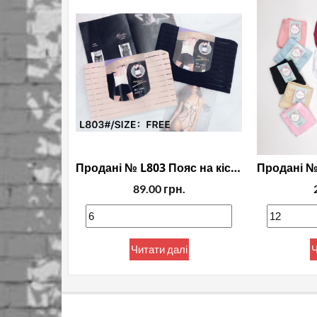
Продані № L803 Пояс на кісточках
89.00
грн.
Читати далі
Ч