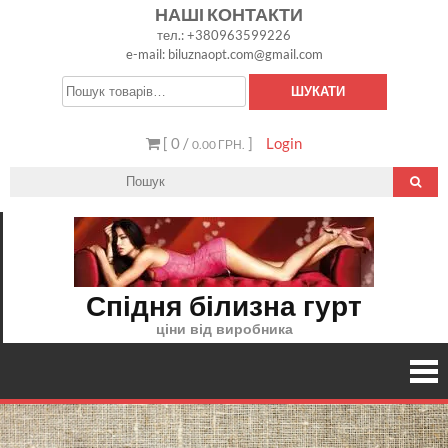
Skip
НАШІ КОНТАКТИ
тел.: +380963599226
to
e-mail: biluznaopt.com@gmail.com
content
Шукати:
ШУКАТИ
[ 0 /
]
Login
0.00 ГРН.
Спідня білизна гурт
ціни від виробника