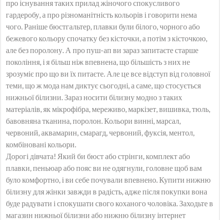
про існування таких прилад жіночого спокусливого
гардеробу, а про різноманітність кольорів і говорити нема
чого. Раніше бюстгальтер, плавки були білого, чорного або
бежевого кольору спочатку без кісточки, а потім з кісточкою,
але без поролону. А про пуш-ап ви зараз запитаєте старше
покоління, і я більш ніж впевнена, що більшість з них не
зрозуміє про що ви їх питаєте. Але це все відступ від головної
теми, що ж мода нам диктує сьогодні, а саме, що стосується
нижньої білизни. Зараз носити білизну модно з таких
матеріалів, як мікрофібра, мереживо, маркізет, вишивка, тюль,
бавовняна тканина, поролон. Кольори винні, марсал,
червоний, аквамарин, смарагд, червоний, фуксія, ментол,
комбіновані кольори.
Дорогі дівчата! Який би бюст або стрінги, комплект або
плавки, пеньюар або пояс ви не одягнули, головне щоб вам
було комфортно, і ви себе почували впевнено. Купити нижню
білизну для жінки завжди в радість, адже після покупки вона
буде радувати і спокушати свого коханого чоловіка. Заходьте в
магазин нижньої білизни або нижню білизну інтернет