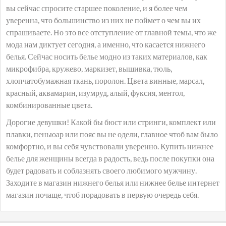
вы сейчас спросите старшее поколение, и я более чем
уверенна, что большинство из них не поймет о чем вы их
спрашиваете. Но это все отступление от главной темы, что же
мода нам диктует сегодня, а именно, что касается нижнего
белья. Сейчас носить белье модно из таких материалов, как
микрофибра, кружево, маркизет, вышивка, тюль,
хлопчатобумажная ткань, поролон. Цвета винные, марсал,
красный, аквамарин, изумруд, алый, фуксия, ментол,
комбинированные цвета.
Дорогие девушки! Какой бы бюст или стринги, комплект или
плавки, пеньюар или пояс вы не одели, главное чтоб вам было
комфортно, и вы себя чувствовали уверенно. Купить нижнее
белье для женщины всегда в радость, ведь после покупки она
будет радовать и соблазнять своего любимого мужчину.
Заходите в магазин нижнего белья или нижнее белье интернет
магазин почаще, чтоб порадовать в первую очередь себя.