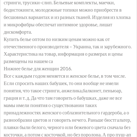
стринги, трусики-слип. Бельевые комплекты, маечки,
бодистокинги, молодежные топики можно приобрести в
бесшовных вариантах и из разных тканей. Изделия из хлопка
и микрофибры обеспечат интимное здоровье, лишат
дискомфорта.
Купить белье оптом по низким ценам можно как от
отечественного производителя – Украина, так и зарубежного.
Характеристика на товар, информация о размерах и цены
размещены на нашем са
Нижнее белье для женщин 2016.
Все с каждым годом меняется и женское белье, в том числе.
Если спросить наших бабушек, то они вообще не имели
понятия, что такое стринги, анжелика,балконет, пеньюар,
грация и т. д. Да что там говорить о бабушках, даже не все
мамы имели понятия о существовании таких
принадлежностях женского соблазнительного гардероба, а о
разнообразии цветов и говорить нечего. Раньше бюстгальтер,
плавки были белого, черного или бежевого цвета сначала без
косточки, а потом с косточкой, но без поролона. А про пуш-ап