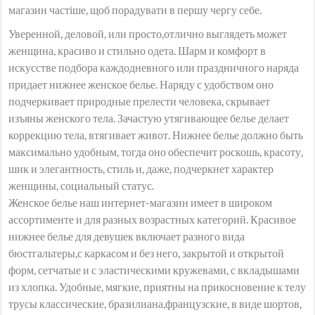
магазин частіше, щоб порадувати в першу чергу себе.
Уверенной, деловой, или просто,отлично выглядеть может
женщина, красиво и стильно одета. Шарм и комфорт в
искусстве подбора каждодневного или праздничного наряда
придает нижнее женское белье. Наряду с удобством оно
подчеркивает природные прелести человека, скрывает
изъяны женского тела. Зачастую утягивающее белье делает
коррекцию тела, втягивает живот. Нижнее белье должно быть
максимально удобным, тогда оно обеспечит роскошь, красоту,
шик и элегантность, стиль и, даже, подчеркнет характер
женщины, социальный статус.
Женское белье наш интернет-магазин имеет в широком
ассортименте и для разных возрастных категорий. Красивое
нижнее белье для девушек включает разного вида
бюстгальтеры,с каркасом и без него, закрытой и открытой
форм, сетчатые и с эластическими кружевами, с вкладышами
из хлопка. Удобные, мягкие, приятны на прикосновение к телу
трусы классические, бразилиана,французские, в виде шортов,