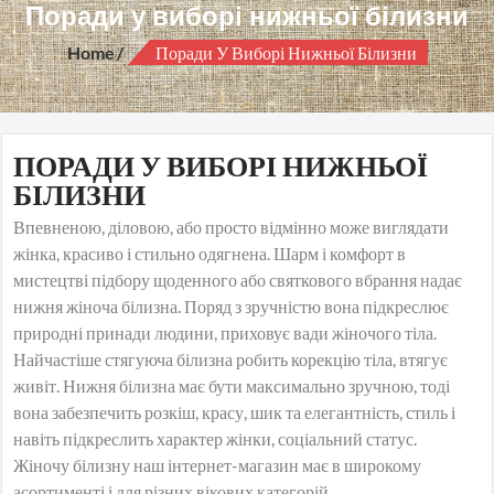
Поради у виборі нижньої білизни
Home
Поради У Виборі Нижньої Білизни
ПОРАДИ У ВИБОРІ НИЖНЬОЇ
БІЛИЗНИ
Впевненою, діловою, або просто відмінно може виглядати
жінка, красиво і стильно одягнена. Шарм і комфорт в
мистецтві підбору щоденного або святкового вбрання надає
нижня жіноча білизна. Поряд з зручністю вона підкреслює
природні принади людини, приховує вади жіночого тіла.
Найчастіше стягуюча білизна робить корекцію тіла, втягує
живіт. Нижня білизна має бути максимально зручною, тоді
вона забезпечить розкіш, красу, шик та елегантність, стиль і
навіть підкреслить характер жінки, соціальний статус.
Жіночу білизну наш інтернет-магазин має в широкому
асортименті і для різних вікових категорій.