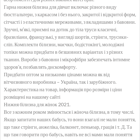
Гарна нижня білизна для дівчат включає різного виду
бюстгальтери, з каркасом і без нього, закритої і відкритої форм,
сітчасті і з еластичними мереживами, з вкладишами з бавовни.
Зручні, м’які, приємні на дотик до тіла труси класичні,
бразиліани, французькі, у вигляді шортів, стрінги, трусики-
сліп. Комплекти білизни, маєчки, бодістокінгі, молодіжні
топіки можна придбати в безшовних варіантах і з різних
тканин. Вироби з бавовни і мікрофібри забезпечать інтимне
здоров’я, позбавлять дискомфорту.
Придбати оптом за низькими цінами можна як від
вітчизняного виробника – Україна, так і зарубіжного.
Характеристика на товар, інформація про розміри і ціни
розміщені на нашому сайті
Нижня білизна для жінок 2021.
Все з кожним роком змінюється і жіноча білизна, в тому числі.
Якщо запитати наших бабусь, то вони взагалі не мали поняття,
що таке стрінги, анжеліка, балконет, пеньюар, грація і т. Д. Та
що там говорити про бабусь, навіть не всі мами мали поняття