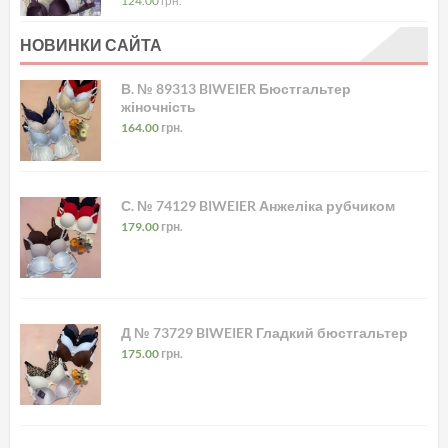
124.00
грн.
НОВИНКИ САЙТА
В. № 89313 BIWEIER Бюстгальтер
жіночність
164.00
грн.
С. № 74129 BIWEIER Анжеліка рубчиком
179.00
грн.
Д № 73729 BIWEIER Гладкий бюстгальтер
175.00
грн.