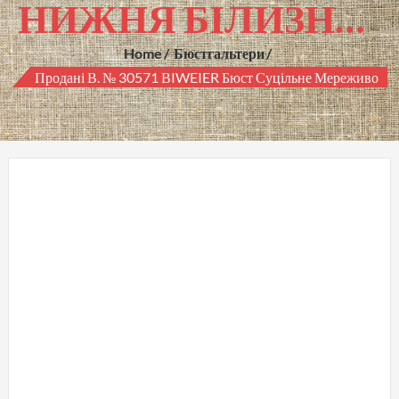
НИЖНЯ БІЛИЗНА ГУРТОМ
Home
Бюстгальтери
Продані В. № 30571 ВIWEIER Бюст Суцільне Мереживо