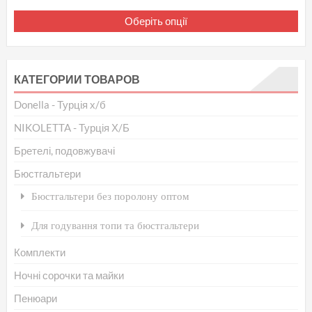
Це
Оберіть опції
то
ма
кіл
КАТЕГОРИИ ТОВАРОВ
вар
Па
Donella - Турція х/б
мо
NIKOLETTA - Турція Х/Б
ви
Бретелі, подовжувачі
на
Бюстгальтери
сто
то
Бюстгальтери без поролону оптом
Для годування топи та бюстгальтери
Комплекти
Ночні сорочки та майки
Пенюари