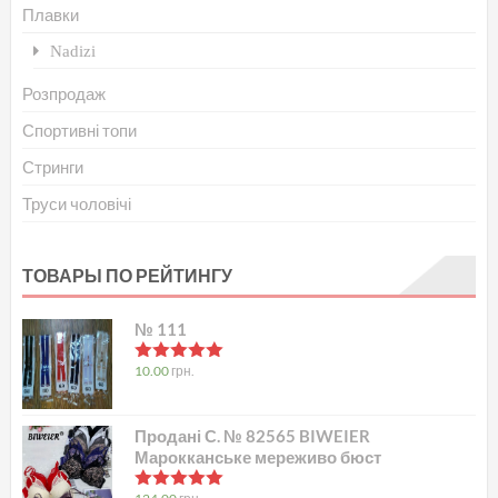
Плавки
Nadizi
Розпродаж
Спортивні топи
Стринги
Труси чоловічі
ТОВАРЫ ПО РЕЙТИНГУ
№ 111
в
5.00
з 5
10.00
грн.
Продані С. № 82565 BIWEIER
Марокканське мереживо бюст
в
5.00
з 5