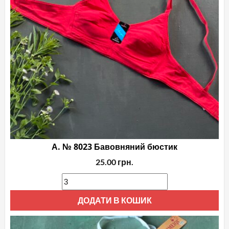
ви
на
сто
то
А. № 8023 Бавовняний бюстик
25.00
грн.
ДОДАТИ В КОШИК