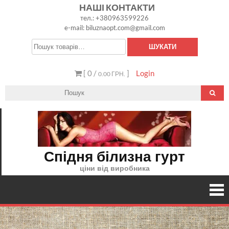
Skip
НАШІ КОНТАКТИ
тел.: +380963599226
to
e-mail: biluznaopt.com@gmail.com
content
Шукати:
ШУКАТИ
[ 0 /
]
Login
0.00 ГРН.
Спідня білизна гурт
ціни від виробника