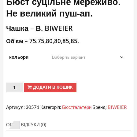
Бюст суцільне мереживо.
Не великий пуш-ап.
Чашка – В. BIWEIER
Об’єм – 75.75,80,80,85,85.
кольори
Продані
ДОДАТИ В КОШИК
В.
№
Артикул:
30571
Категорія:
Бюстгальтери
Бренд:
BIWEIER
30571
ВIWEIER
ОПИС
ВІДГУКИ (0)
Бюст
суцільне