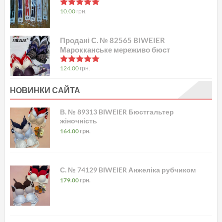
в
5.00
з 5
10.00
грн.
Продані С. № 82565 BIWEIER
Марокканське мереживо бюст
в
5.00
з 5
124.00
грн.
НОВИНКИ САЙТА
В. № 89313 BIWEIER Бюстгальтер
жіночність
164.00
грн.
С. № 74129 BIWEIER Анжеліка рубчиком
179.00
грн.