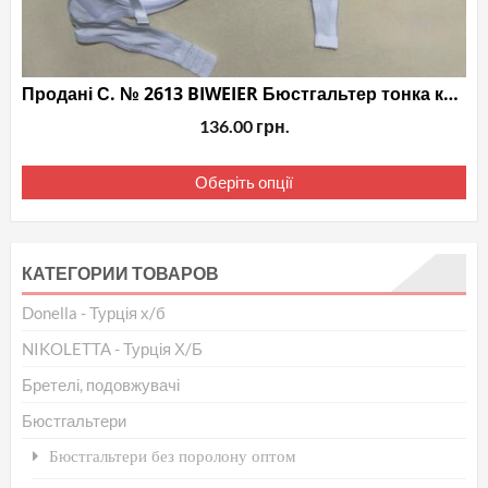
Продані С. № 2613 BIWEIER Бюстгальтер тонка класика
136.00
грн.
Це
Оберіть опції
то
ма
кіл
КАТЕГОРИИ ТОВАРОВ
вар
Па
Donella - Турція х/б
мо
NIKOLETTA - Турція Х/Б
ви
Бретелі, подовжувачі
на
Бюстгальтери
сто
то
Бюстгальтери без поролону оптом