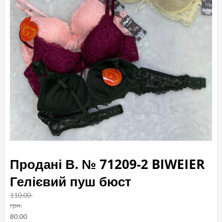
Продані В. № 71209-2 BIWEIER
Гелієвий пуш бюст
110.00
грн.
Оригінальна
80.00