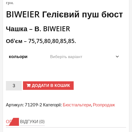
ціна:
грн.
110.00 грн..
Поточна
BIWEIER Гелієвий пуш бюст
ціна:
80.00 грн..
Чашка – В. BIWEIER
Об’єм – 75,75,80,80,85,85.
кольори
Продані
ДОДАТИ В КОШИК
В.
№
Артикул:
71209-2
Категорії:
Бюстгальтери
,
Розпродаж
71209-
2
ОПИС
ВІДГУКИ (0)
BIWEIER