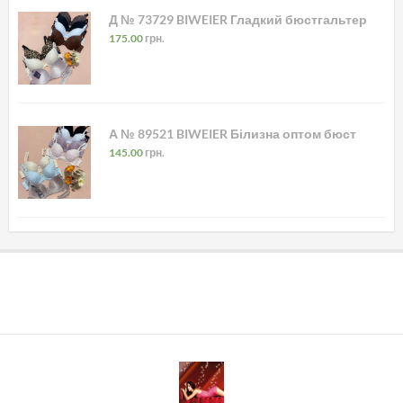
Д № 73729 BIWEIER Гладкий бюстгальтер
175.00
грн.
А № 89521 BIWEIER Білизна оптом бюст
145.00
грн.