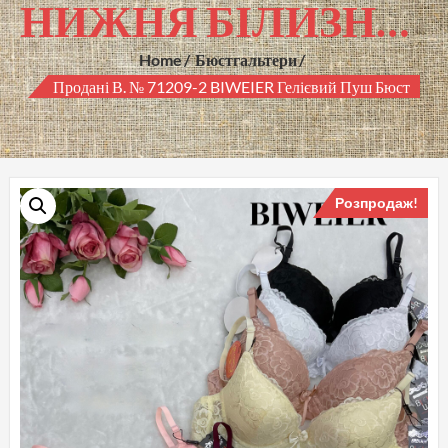
НИЖНЯ БІЛИЗНА ГУРТОМ
Home
Бюстгальтери
Продані В. № 71209-2 BIWEIER Гелієвий Пуш Бюст
Розпродаж!