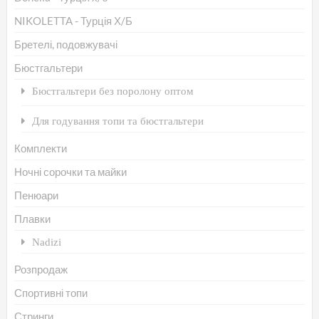
мо
NIKOLETTA - Турція Х/Б
ви
Бретелі, подовжувачі
на
Бюстгальтери
сто
Бюстгальтери без поролону оптом
то
Для годування топи та бюстгальтери
Комплекти
Ночні сорочки та майки
Пенюари
Плавки
Nadizi
Розпродаж
Спортивні топи
Стринги