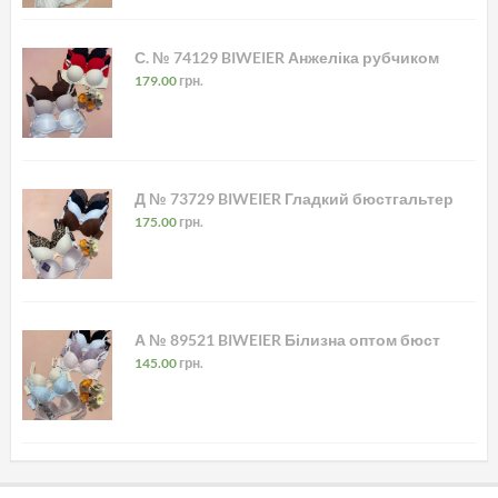
С. № 74129 BIWEIER Анжеліка рубчиком
179.00
грн.
Д № 73729 BIWEIER Гладкий бюстгальтер
175.00
грн.
А № 89521 BIWEIER Білизна оптом бюст
145.00
грн.