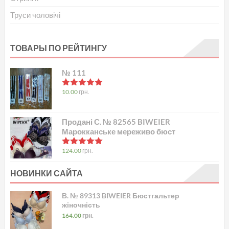
Труси чоловічі
ТОВАРЫ ПО РЕЙТИНГУ
№ 111
в
5.00
з 5
10.00
грн.
Продані С. № 82565 BIWEIER
Марокканське мереживо бюст
в
5.00
з 5
124.00
грн.
НОВИНКИ САЙТА
В. № 89313 BIWEIER Бюстгальтер
жіночність
164.00
грн.