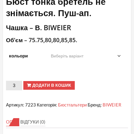
Бюст тонка бретель не
знімається. Пуш-ап.
Чашка – В. BIWEIER
Об’єм – 75.75,80,80,85,85.
кольори
Продані
ДОДАТИ В КОШИК
В.
№
Артикул:
7223
Категорія:
Бюстгальтери
Бренд:
BIWEIER
7223
BIWEIER
ОПИС
ВІДГУКИ (0)
Бюст
тонка