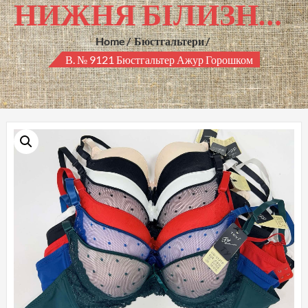
НИЖНЯ БІЛИЗНА ГУРТОМ
Home
Бюстгальтери
В. № 9121 Бюстгальтер Ажур Горошком