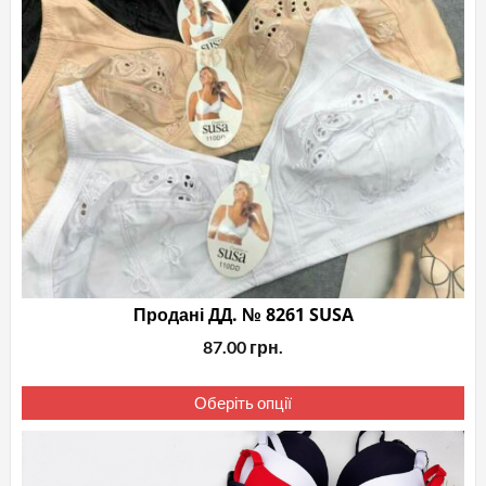
Продані ДД. № 8261 SUSA
87.00
грн.
Це
Оберіть опції
то
ма
кіл