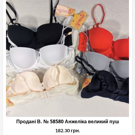
кіл
вар
Па
мо
ви
на
сто
то
Продані В. № 58580 Анжеліка великий пуш
182.30
грн.