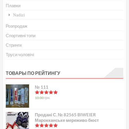
Плавки
Nadizi
Розпродаж
Спортивні топи
Стринги
Труси чоловічі
ТОВАРЫ ПО РЕЙТИНГУ
№ 111
в
5.00
з 5
10.00
грн.
Продані С. № 82565 BIWEIER
Марокканське мереживо бюст