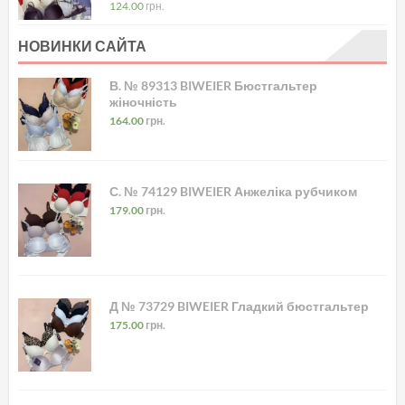
в
5.00
з 5
124.00
грн.
НОВИНКИ САЙТА
В. № 89313 BIWEIER Бюстгальтер
жіночність
164.00
грн.
С. № 74129 BIWEIER Анжеліка рубчиком
179.00
грн.
Д № 73729 BIWEIER Гладкий бюстгальтер
175.00
грн.