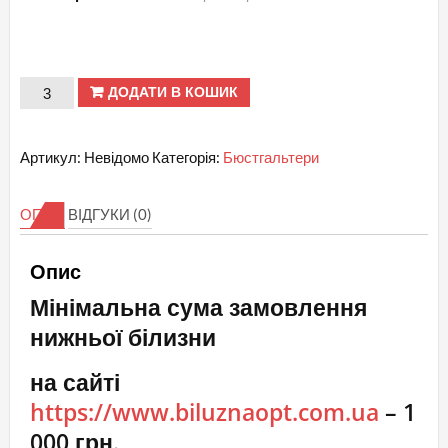
В.
ДОДАТИ В КОШИК
№
9121
Артикул:
Невідомо
Категорія:
Бюстгальтери
Бюстгальтер
ажур
ОПИС
ВІДГУКИ (0)
горошком
кількість
Опис
Мінімальна сума замовлення
нижньої білизни
на сайті
https://www.biluznaopt.com.ua
– 1
000 грн.