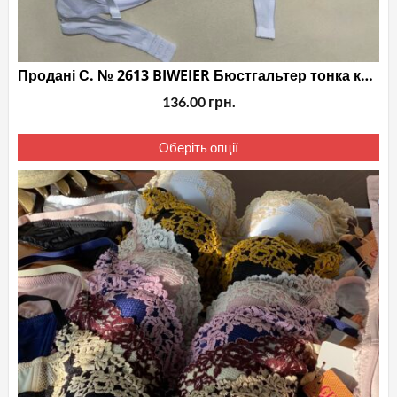
Продані С. № 2613 BIWEIER Бюстгальтер тонка класика
136.00
грн.
Це
Оберіть опції
то
ма
кіл
вар
Па
мо
ви
на
сто
то