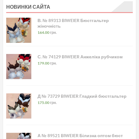
НОВИНКИ САЙТА
В. № 89313 BIWEIER Бюстгальтер
жіночність
164.00
грн.
С. № 74129 BIWEIER Анжеліка рубчиком
179.00
грн.
Д № 73729 BIWEIER Гладкий бюстгальтер
175.00
грн.
А № 89521 BIWEIER Білизна оптом бюст