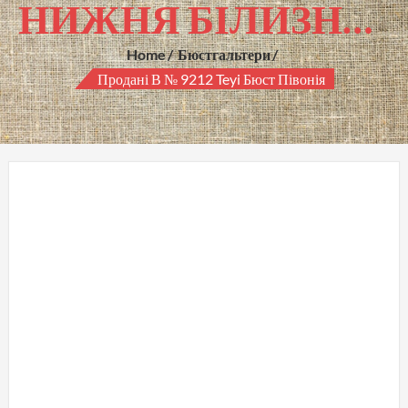
НИЖНЯ БІЛИЗНА ГУРТОМ
Home
Бюстгальтери
Продані В № 9212 Teyi Бюст Півонія