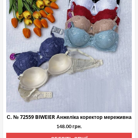
сто
то
С. № 72559 BIWEIER Анжеліка коректор мереживна
148.00
грн.
Це