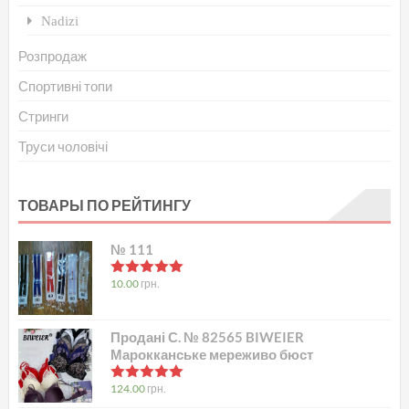
Nadizi
Розпродаж
Спортивні топи
Стринги
Труси чоловічі
ТОВАРЫ ПО РЕЙТИНГУ
№ 111
в
5.00
з 5
10.00
грн.
Продані С. № 82565 BIWEIER
Марокканське мереживо бюст
в
5.00
з 5
124.00
грн.