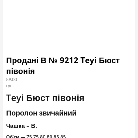
Продані В № 9212 Teyi Бюст
півонія
89.00
грн.
Teyi Бюст півонія
Поролон звичайний
Чашка – В.
Об’єм — 75,75,80,80,85,85.