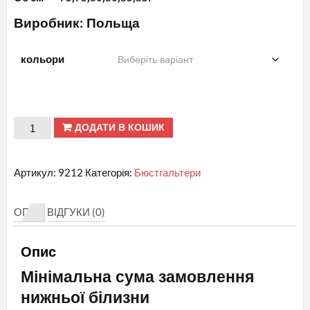
Виробник: Польща
кольори
Продані
ДОДАТИ В КОШИК
В
№
Артикул:
9212
Категорія:
Бюстгальтери
9212
Teyi
ОПИС
ВІДГУКИ (0)
Бюст
півонія
Опис
кількість
Мінімальна сума замовлення
нижньої білизни