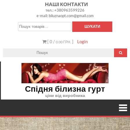
Skip
НАШІ КОНТАКТИ
тел.: +380963599226
to
e-mail: biluznaopt.com@gmail.com
content
Шукати:
ШУКАТИ
[ 0 /
]
Login
0.00 ГРН.
Спідня білизна гурт
ціни від виробника