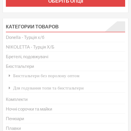
ОБЕРІТЬ ОПЦІЇ
то
ма
кіл
КАТЕГОРИИ ТОВАРОВ
вар
Donella - Турція х/б
Па
мо
NIKOLETTA - Турція Х/Б
ви
Бретелі, подовжувачі
на
Бюстгальтери
сто
Бюстгальтери без поролону оптом
то
Для годування топи та бюстгальтери
Комплекти
Ночні сорочки та майки
Пенюари
Плавки