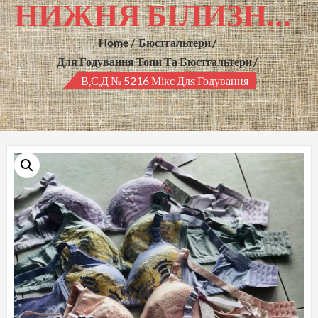
НИЖНЯ БІЛИЗНА ГУРТОМ
Home
Бюстгальтери
Для Годування Топи Та Бюстгальтери
В,С,Д № 5216 Мікс Для Годування