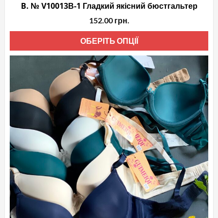
B. № V10013В-1 Гладкий якісний бюстгальтер
152.00
грн.
Це
ОБЕРІТЬ ОПЦІЇ
то
ма
кіл
вар
Па
мо
ви
на
сто
то