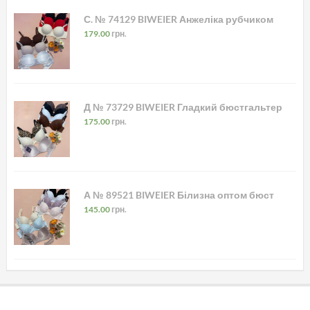
С. № 74129 BIWEIER Анжеліка рубчиком
179.00
грн.
Д № 73729 BIWEIER Гладкий бюстгальтер
175.00
грн.
А № 89521 BIWEIER Білизна оптом бюст
145.00
грн.