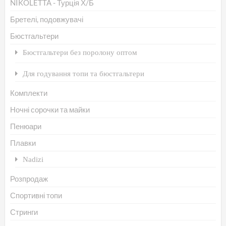
мо
NIKOLETTA - Турція Х/Б
ви
Бретелі, подовжувачі
на
Бюстгальтери
сто
Бюстгальтери без поролону оптом
то
Для годування топи та бюстгальтери
Комплекти
Ночні сорочки та майки
Пенюари
Плавки
Nadizi
Розпродаж
Спортивні топи
Стринги