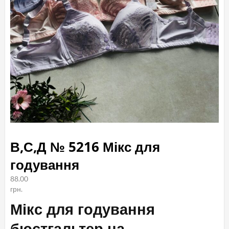
В,С,Д № 5216 Мікс для
годування
88.00
грн.
Мікс для годування
бюстгальтер на