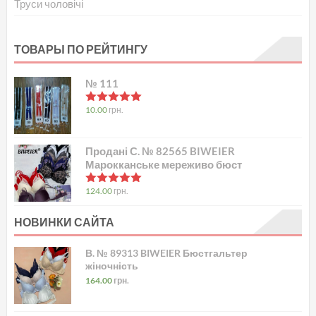
Труси чоловічі
ТОВАРЫ ПО РЕЙТИНГУ
№ 111
в
5.00
з 5
10.00
грн.
Продані С. № 82565 BIWEIER
Марокканське мереживо бюст
в
5.00
з 5
124.00
грн.
НОВИНКИ САЙТА
В. № 89313 BIWEIER Бюстгальтер
жіночність
164.00
грн.