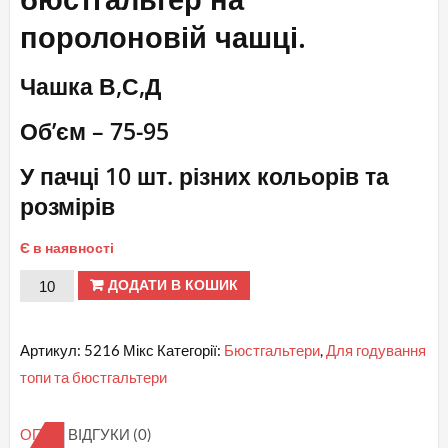
поролоновій чашці.
Чашка В,С,Д
Об’єм – 75-95
У пачці 10 шт. різних кольорів та
розмірів
Є в наявності
В,С,Д
ДОДАТИ В КОШИК
№
5216
Артикул:
5216 Мікс
Категорії:
Бюстгальтери
,
Для годування
Мікс
топи та бюстгальтери
для
годування
ОПИС
ВІДГУКИ (0)
кількість