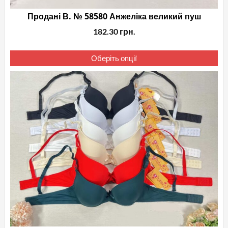
Продані В. № 58580 Анжеліка великий пуш
182.30
грн.
Це
Оберіть опції
то
ма
кіл
вар
Па
мо
ви
на
сто
то