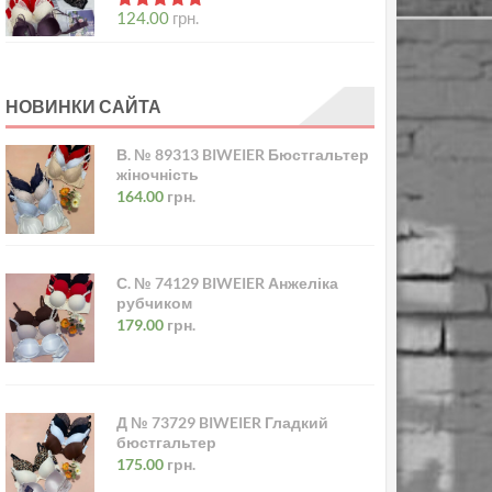
в
5.00
з 5
124.00
грн.
НОВИНКИ САЙТА
В. № 89313 BIWEIER Бюстгальтер
жіночність
164.00
грн.
С. № 74129 BIWEIER Анжеліка
рубчиком
179.00
грн.
Д № 73729 BIWEIER Гладкий
бюстгальтер
175.00
грн.