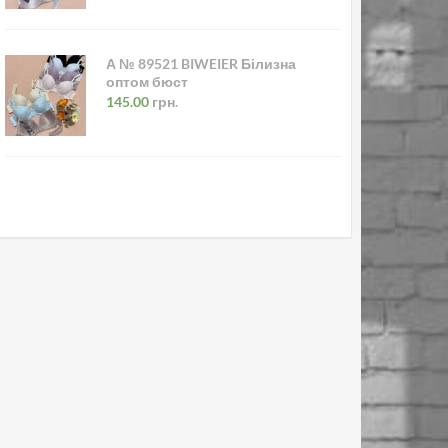
А № 89521 BIWEIER Білизна
оптом бюст
145.00
грн.