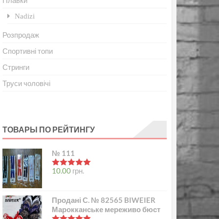
Плавки
Nadizi
Розпродаж
Спортивні топи
Стринги
Труси чоловічі
ТОВАРЫ ПО РЕЙТИНГУ
№ 111
в
5.00
з 5
10.00
грн.
Продані С. № 82565 BIWEIER
Марокканське мереживо бюст