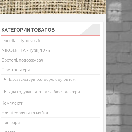
КАТЕГОРИИ ТОВАРОВ
Donella - Турція х/б
NIKOLETTA - Турція Х/Б
Бретелі, подовжувачі
Бюстгальтери
Бюстгальтери без поролону оптом
Для годування топи та бюстгальтери
Комплекти
Ночні сорочки та майки
Пенюари