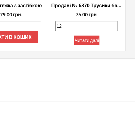
тяжка з застібкою
Продані № 6370 Трусики бесшовна принада
79.00
грн.
76.00
грн.
АТИ В КОШИК
Читати далі