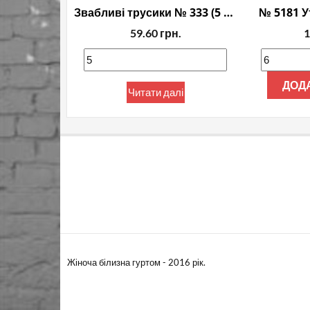
Звабливі трусики № 333 (5 шт. в упак.)
№ 5181 У
59.60
грн.
1
ДОД
Читати далі
Жіноча білизна гуртом - 2016 рік.