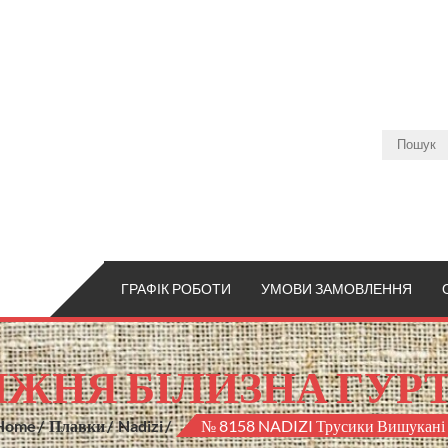
ГРАФІК РОБОТИ
УМОВИ ЗАМОВЛЕННЯ
ЖНЯ БІЛИЗНА ГУР
Home
Плавки
Nadizi
№ 8158 NADIZI Трусики Вишукані