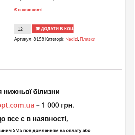
Є в наявності
№
ДОДАТИ В КОШИК
8158
Артикул:
8158
Категорії:
Nadizi
,
Плавки
NADIZI
Трусики
вишукані
кількість
 нижньої білизни
opt.com.ua
– 1 000 грн.
о все є в наявності,
чайним SMS повідомленням на оплату або