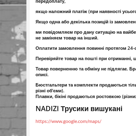
передоплату,
якщо наложний платіж (при наявності усьог
Якщо одна або декілька позицій із замовлен
ми повідомляєм про дану ситуацію на вайбе
не заміняєм товар на інший.
Оплатити замовлення повинні протягом 24-ох
Перевіряйте товар на пошті при отриманні, щ
Товар поверненню та обміну не підлягає. Бра
описі.
Бюстгальтери та комплекти продаються тіль
різні об’єми).
Плавки, бікіні продаються ростовкою (різних 
NADIZI Трусики вишукані
https://www.google.com/maps/